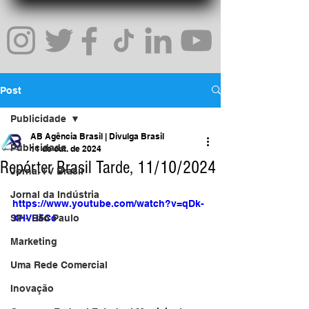
Post
Publicidade
AB Agência Brasil | Divulga Brasil
Publicidade
11 de out. de 2024
Repórter Brasil Tarde, 11/10/2024
Jornal TV Brasil
Jornal da Indústria
https://www.youtube.com/watch?v=qDk-
SP - São Paulo
XHVH5Cc
Marketing
Uma Rede Comercial
Inovação