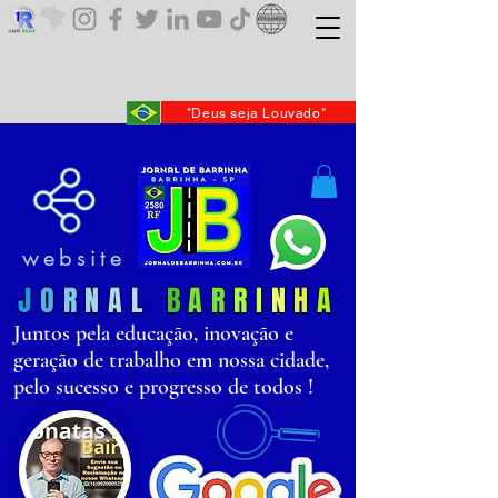
"Deus seja Louvado"
website
J
O
R
N
AL
B
AR
R
I
N
H
A
Juntos pela educação, inovação e
geração de trabalho em nossa cidade,
pelo sucesso e progresso de todos !