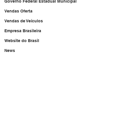
Governo Federal Estadual Municipal
Vendas Oferta
Vendas de Veículos
Empresa Brasileira
Website do Brasil
News
Repórter Brasil Tarde
Acidente
20/08/2024
Falecimento
brasil.jornal.tv
Aniversário
Serviços
Transportes
Arquivo
Brasil
Revista Net