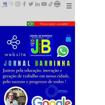
"Deus seja Louvado"
website
J
O
R
N
AL
B
AR
R
I
N
H
A
Juntos pela educação, inovação e
geração de trabalho em nossa cidade,
pelo sucesso e progresso de todos !