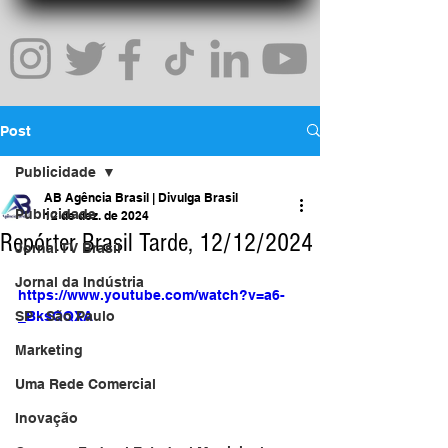
Post
Publicidade
AB Agência Brasil | Divulga Brasil
Publicidade
12 de dez. de 2024
Repórter Brasil Tarde, 12/12/2024
Jornal TV Brasil
Jornal da Indústria
https://www.youtube.com/watch?v=a6-
SP - São Paulo
_BksQQXA
Marketing
Uma Rede Comercial
Inovação