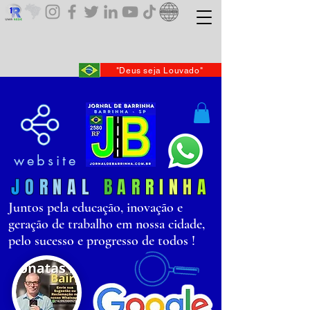
"Deus seja Louvado"
website
J
O
R
N
AL
B
AR
R
I
N
H
A
Juntos pela educação, inovação e
geração de trabalho em nossa cidade,
pelo sucesso e progresso de todos !