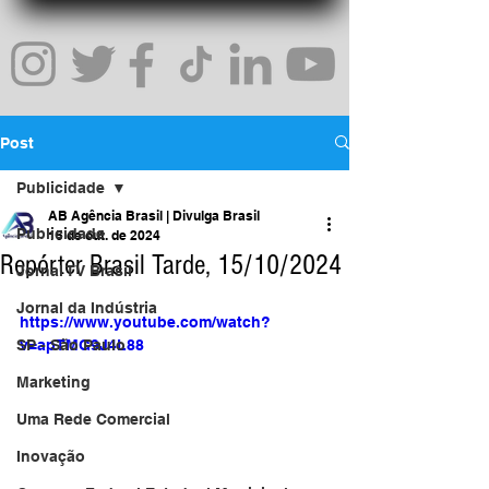
Post
Publicidade
AB Agência Brasil | Divulga Brasil
Publicidade
15 de out. de 2024
Repórter Brasil Tarde, 15/10/2024
Jornal TV Brasil
Jornal da Indústria
https://www.youtube.com/watch?
SP - São Paulo
v=apTMG9J4L88
Marketing
Uma Rede Comercial
Inovação