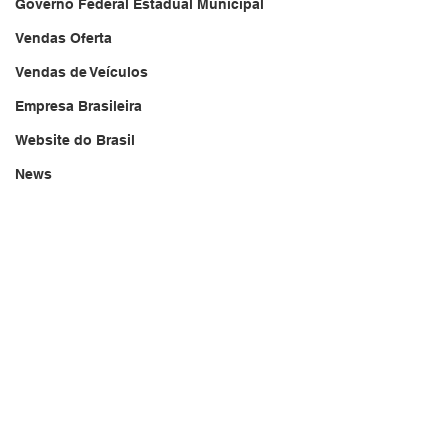
Governo Federal Estadual Municipal
Vendas Oferta
Vendas de Veículos
Empresa Brasileira
Website do Brasil
News
Repórter Brasil Tarde
Acidente
20/08/2024
Falecimento
brasil.jornal.tv
Aniversário
Serviços
Transportes
Arquivo
Brasil
Revista Net