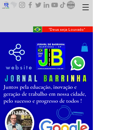
"Deus seja Louvado"
website
J
O
R
N
AL
B
AR
R
I
N
H
A
Juntos pela educação, inovação e
geração de trabalho em nossa cidade,
pelo sucesso e progresso de todos !