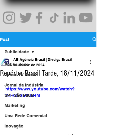
Post
Publicidade
AB Agência Brasil | Divulga Brasil
Publicidade
18 de nov. de 2024
Repórter Brasil Tarde, 18/11/2024
Jornal TV Brasil
Jornal da Indústria
https://www.youtube.com/watch?
SP - São Paulo
v=IR2VbEOuB4M
Marketing
Uma Rede Comercial
Inovação