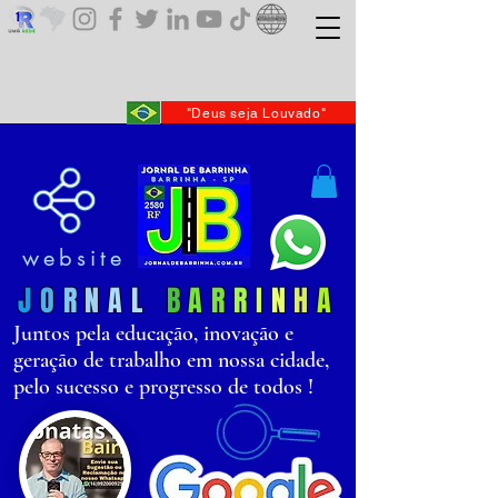
"Deus seja Louvado"
website
J
O
R
N
AL
B
AR
R
I
N
H
A
Juntos pela educação, inovação e
geração de trabalho em nossa cidade,
pelo sucesso e progresso de todos !