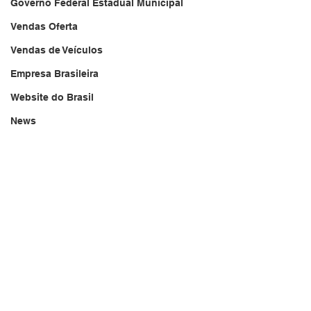
Governo Federal Estadual Municipal
Vendas Oferta
Vendas de Veículos
Empresa Brasileira
Website do Brasil
News
Repórter Brasil Tarde
Acidente
20/08/2024
Falecimento
brasil.jornal.tv
Aniversário
Serviços
Transportes
Arquivo
Brasil
Revista Net