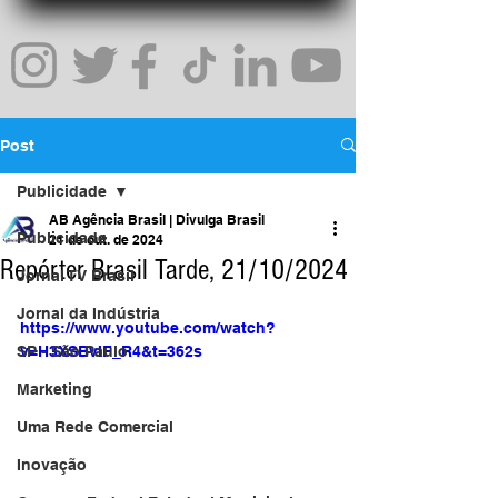
Post
Publicidade
AB Agência Brasil | Divulga Brasil
Publicidade
21 de out. de 2024
Repórter Brasil Tarde, 21/10/2024
Jornal TV Brasil
Jornal da Indústria
https://www.youtube.com/watch?
SP - São Paulo
v=H3XSBvIF_R4&t=362s
Marketing
Uma Rede Comercial
Inovação