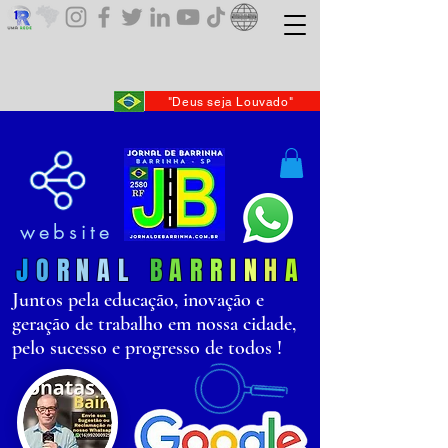
"Deus seja Louvado"
website
J
O
R
N
AL
B
AR
R
I
N
H
A
Juntos pela educação, inovação e
geração de trabalho em nossa cidade,
pelo sucesso e progresso de todos !