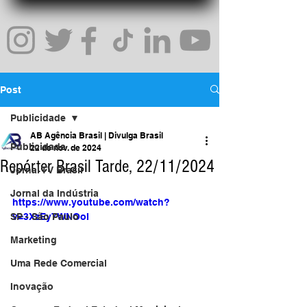
Post
Publicidade
AB Agência Brasil | Divulga Brasil
Publicidade
22 de nov. de 2024
Repórter Brasil Tarde, 22/11/2024
Jornal TV Brasil
Jornal da Indústria
https://www.youtube.com/watch?
SP - São Paulo
v=3XzEy7WNOoI
Marketing
Uma Rede Comercial
Inovação