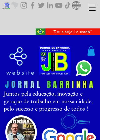
"Deus seja Louvado"
website
J
O
R
N
AL
B
AR
R
I
N
H
A
Juntos pela educação, inovação e
geração de trabalho em nossa cidade,
pelo sucesso e progresso de todos !