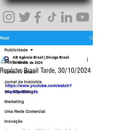
Post
Publicidade
AB Agência Brasil | Divulga Brasil
Publicidade
30 de out. de 2024
Repórter Brasil Tarde, 30/10/2024
Jornal TV Brasil
Jornal da Indústria
https://www.youtube.com/watch?
SP - São Paulo
v=pN7pXE9Ng6k
Marketing
Uma Rede Comercial
Inovação