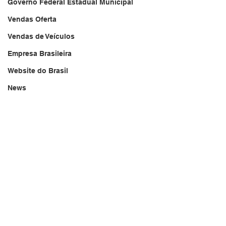
Governo Federal Estadual Municipal
Vendas Oferta
Vendas de Veículos
Empresa Brasileira
Website do Brasil
News
Repórter Brasil Tarde
Acidente
20/08/2024
Falecimento
brasil.jornal.tv
Aniversário
Serviços
Transportes
Arquivo
Brasil
Revista Net