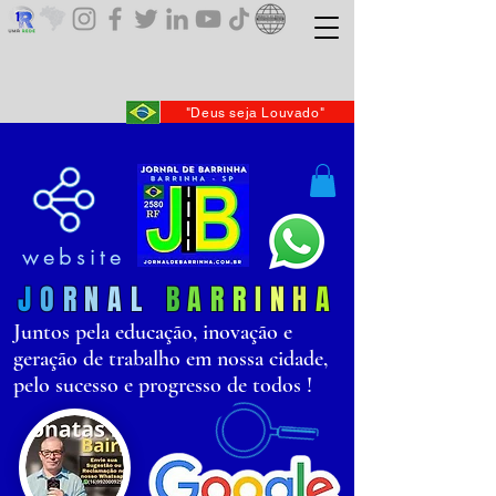
"Deus seja Louvado"
website
J
O
R
N
AL
B
AR
R
I
N
H
A
Juntos pela educação, inovação e
geração de trabalho em nossa cidade,
pelo sucesso e progresso de todos !