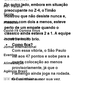
Do outro lado, embora em situação 
PR - Paraná
preocupante no Z-4, o Timão 
Saúde
mostrou que não desiste nunca e, 
mesmo com dois a menos, esteve 
Produtos
perto de um empate quando o 
Covid-19 Corona vírus
clássico ainda estava 2 a 1. A equipe 
mostrou muito brio.
Jornal Nacional
Como fica?
Jornal Internacional
Com essa vitória, o São Paulo 
Eventos
vai aos 47 pontos e sobe para a 
quarta colocação ao menos 
Alimentação
provisoriamente, já que o 
Agência Brasil
Flamengo ainda joga na rodada. 
O Corinthians, por sua vez, 
🇧🇷 Revista Brasil Agro
segue com 28, na zona de 
Manutenção
rebaixamento. 
Veja a tabela 
Jornal da Cidade
completa.
Público e renda
Local