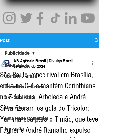
Post
Publicidade
AB Agência Brasil | Divulga Brasil
Publicidade
29 de set. de 2024
São Paulo vence rival em Brasília,
Jornal TV Brasil
entra no G-4 e mantém Corinthians
Jornal da Indústria
no Z-4 Lucas, Arboleda e André
SP - São Paulo
Silva fizeram os gols do Tricolor;
Marketing
Yuri marcou para o Timão, que teve
Uma Rede Comercial
Fagner e André Ramalho expulso
Inovação