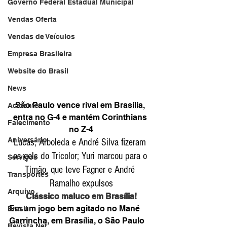
Governo Federal Estadual Municipal
Vendas Oferta
Vendas de Veículos
Empresa Brasileira
Website do Brasil
News
São Paulo vence rival em Brasília, 
Acidente
entra no G-4 e mantém Corinthians 
Falecimento
no Z-4
Aniversário
Lucas, Arboleda e André Silva fizeram 
os gols do Tricolor; Yuri marcou para o 
Serviços
Timão, que teve Fagner e André 
Transportes
Ramalho expulsos
Arquivo
Clássico maluco em Brasília!
Em um jogo bem agitado no Mané 
Brasil
Garrincha, em Brasília, o São Paulo 
Revista Net