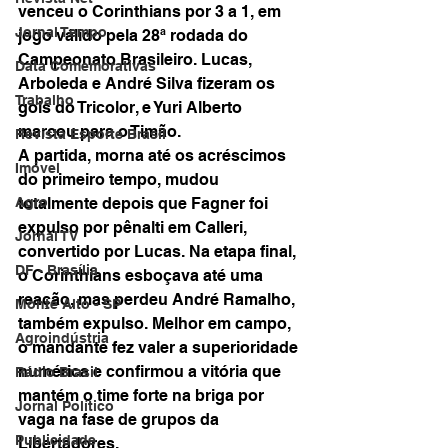
venceu o Corinthians por 3 a 1, em 
Jornal Tempo
jogo válido pela 28ª rodada do 
Campeonato Brasileiro. Lucas, 
Data Comemorativas
Arboleda e André Silva fizeram os 
Trabalho
gols do Tricolor, e Yuri Alberto 
marcou para o Timão. 
Revista Esporte Brasil
A partida, morna até os acréscimos 
Imóvel
do primeiro tempo, mudou 
totalmente depois que Fagner foi 
Agro
expulso por pênalti em Calleri, 
Jornal TV
convertido por Lucas. Na etapa final, 
DF - Brasília
o Corinthians esboçava até uma 
reação, mas perdeu André Ramalho, 
Monte Alto - SP
também expulso. Melhor em campo, 
Agroindústria
o mandante fez valer a superioridade 
numérica e confirmou a vitória que 
Rádio Brasil
mantém o time forte na briga por 
Jornal Político
vaga na fase de grupos da 
Publicidade
Libertadores. 