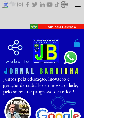
"Deus seja Louvado"
website
J
O
R
N
AL
B
AR
R
I
N
H
A
Juntos pela educação, inovação e
geração de trabalho em nossa cidade,
pelo sucesso e progresso de todos !