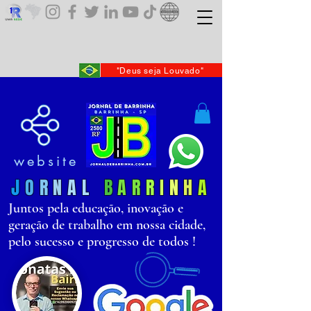
"Deus seja Louvado"
website
J
O
R
N
AL
B
AR
R
I
N
H
A
Juntos pela educação, inovação e
geração de trabalho em nossa cidade,
pelo sucesso e progresso de todos !