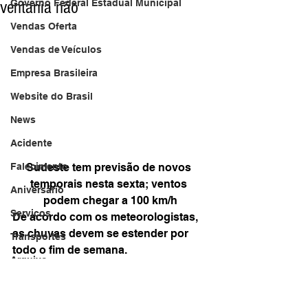
ventania não
Governo Federal Estadual Municipal
Vendas Oferta
Vendas de Veículos
Empresa Brasileira
Website do Brasil
News
Acidente
Falecimento
Sudeste tem previsão de novos 
temporais nesta sexta; ventos 
Aniversário
podem chegar a 100 km/h
Serviços
De acordo com os meteorologistas, 
as chuvas devem se estender por 
Transportes
todo o fim de semana. 
Arquivo
Em São Paulo, a ventania não deve 
ser tão intensa quanto na sexta-feira 
Brasil
passada.
Revista Net