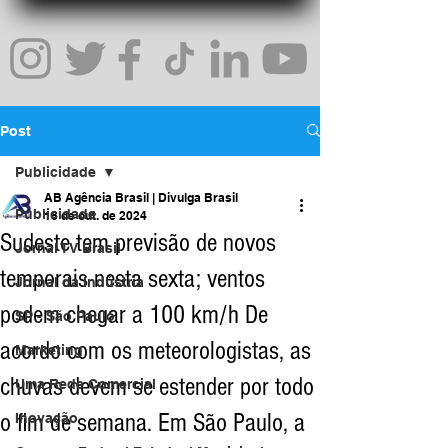
Post
Publicidade
AB Agência Brasil | Divulga Brasil
Publicidade
18 de out. de 2024
Sudeste tem previsão de novos
Jornal TV Brasil
temporais nesta sexta; ventos
Jornal da Indústria
podem chegar a 100 km/h De
SP - São Paulo
acordo com os meteorologistas, as
Marketing
chuvas devem se estender por todo
Uma Rede Comercial
o fim de semana. Em São Paulo, a
Inovação