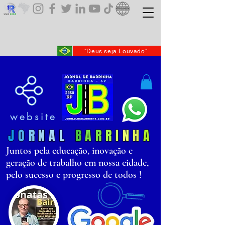
"Deus seja Louvado"
website
J
O
R
N
AL
B
AR
R
I
N
H
A
Juntos pela educação, inovação e
geração de trabalho em nossa cidade,
pelo sucesso e progresso de todos !