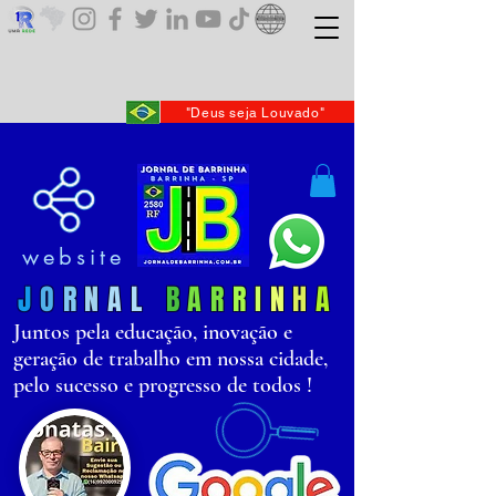
"Deus seja Louvado"
website
J
O
R
N
AL
B
AR
R
I
N
H
A
Juntos pela educação, inovação e
geração de trabalho em nossa cidade,
pelo sucesso e progresso de todos !