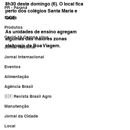
8h30 deste domingo (6). O local fica 
PR - Paraná
perto dos colégios Santa Maria e 
Saúde
GGE. 
Produtos
As unidades de ensino agregam 
Covid-19 Corona vírus
algumas das maiores zonas 
eleitorais de Boa Viagem.
Jornal Nacional
Jornal Internacional
Eventos
Alimentação
Agência Brasil
🇧🇷 Revista Brasil Agro
Manutenção
Jornal da Cidade
Local