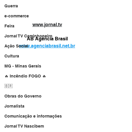
Guerra
e-commerce
www.jornal.tv
Feira
Jornal TV Caminhoneiro
AB Agência Brasil
www.agenciabrasil.net.br
Ação Social
Cultura
MG - Minas Gerais
🔥 Incêndio FOGO 🔥
🇧🇷
Obras do Governo
Jornalista
Comunicação e informações
Jornal TV Nascibem