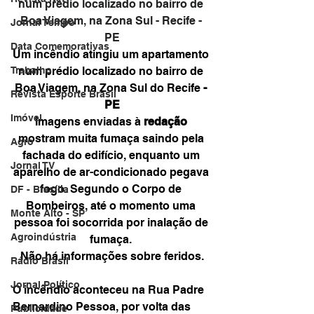
num prédio localizado no bairro de 
Boa Viagem, na Zona Sul - Recife - 
Jornal Tempo
PE
Data Comemorativas
Um incêndio atingiu um apartamento 
Trabalho
num prédio localizado no bairro de 
Boa Viagem, na Zona Sul do 
Recife
- 
Revista Esporte Brasil
PE
Imóvel
Imagens enviadas à 
redação 
mostram muita fumaça saindo pela 
Agro
fachada do edifício, enquanto um 
Jornal TV
aparelho de ar-condicionado pegava 
fogo. Segundo o Corpo de 
DF - Brasília
Bombeiros, até o momento uma 
Monte Alto - SP
pessoa foi socorrida por inalação de 
Agroindústria
fumaça. 
Não há informações sobre feridos.
Rádio Brasil
Jornal Político
O incêndio aconteceu na Rua Padre 
Bernardino Pessoa, por volta das 
Publicidade