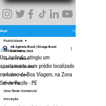
Post
Publicidade
AB Agência Brasil | Divulga Brasil
Publicidade
6 de out. de 2024
Um incêndio atingiu um
Jornal TV Brasil
apartamento num prédio localizado
Jornal da Indústria
no bairro de Boa Viagem, na Zona
SP - São Paulo
Sul do Recife - PE
Marketing
Uma Rede Comercial
Inovação