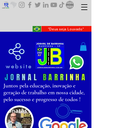
"Deus seja Louvado"
website
J
O
R
N
AL
B
AR
R
I
N
H
A
Juntos pela educação, inovação e
geração de trabalho em nossa cidade,
pelo sucesso e progresso de todos !