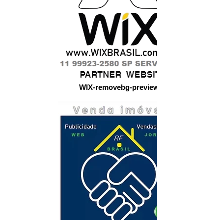
WIX-removebg-preview