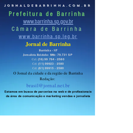
JORNALDEBARRINHA.COM.BR
Prefeitura de Barrinha
www.barrinha.sp.gov.br
Câmara de Barrinha
www.barrinha.sp.leg.br
Jornal de Barrinha
Barrinha - SP
Jornalista Reizinho
Mtb: 79.731 SP
Cel:
(16) 99 764 - 2580
Cel:
(11) 99923 - 2580
Cel:
(61) 99915 - 2580
O Jornal da cidade e da região de Barrinha
Redação:
brasil@jornal.net.br
Estamos em busca de parcerias na web e de profissionais
da área de comunicação e marketing vendas e jornalista