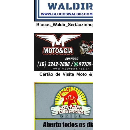
Blocos_Waldir_Sertãozinho_-_SP
Cartão_de_Visita_Moto_&_Cia