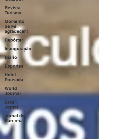
Revista
Turismo
Momento
de Fé,
agradecer !
Repórter
Inauguração
Diário
Esportes
Hotel
Pousada
World
Journal
Brasil
Jornal
Jornal de
Barrinha