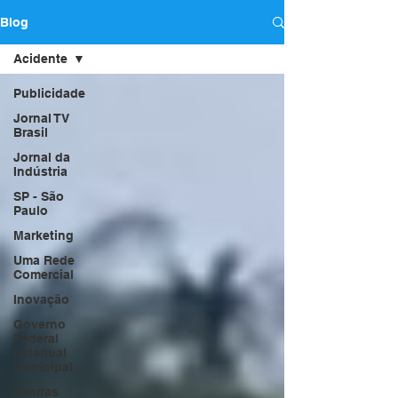
Blog
Acidente
Publicidade
Jornal TV
Brasil
Jornal da
Indústria
SP - São
Paulo
Marketing
Uma Rede
Comercial
Inovação
Governo
Federal
Estadual
Municipal
Vendas