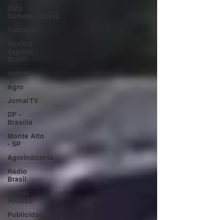
Data
Comemorativas
Trabalho
Revista
Esporte
Brasil
Imóvel
Agro
Jornal TV
DF -
Brasília
Monte Alto
- SP
Agroindústria
Rádio
Brasil
Jornal
Político
Publicidade