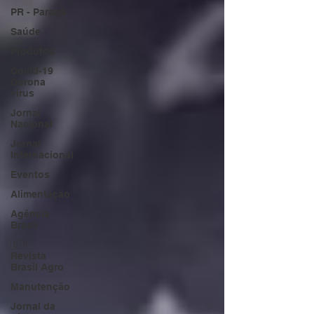
PR - Paraná
Saúde
Produtos
Covid-19
Corona
vírus
Jornal
Nacional
Jornal
Internacional
Eventos
Alimentação
Agência
Brasil
🇧🇷
Revista
Brasil Agro
Manutenção
Jornal da