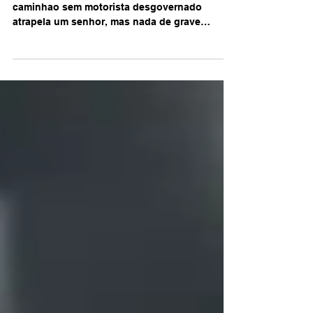
Em Monte Alto - SP hoje as 07:43 um
caminhao sem motorista desgovernado
atrapela um senhor, mas nada de grave
ocorreu, mas que susto e...