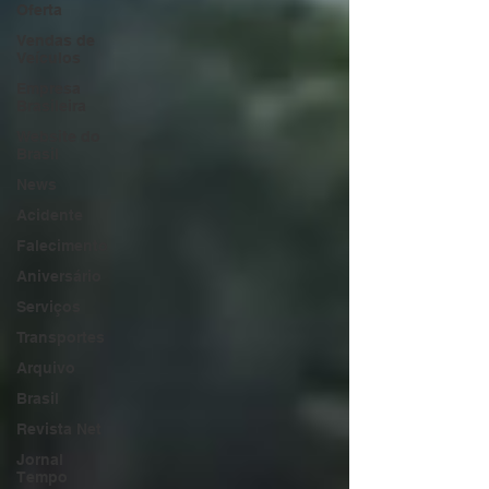
Oferta
Vendas de
Veículos
Empresa
Brasileira
Website do
Brasil
News
Acidente
Falecimento
Aniversário
Serviços
Transportes
Arquivo
Brasil
Revista Net
Jornal
Tempo