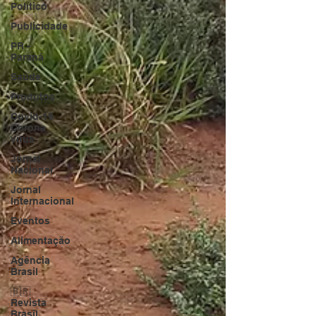
Político
Publicidade
PR -
Paraná
Saúde
Produtos
Covid-19
Corona
vírus
Jornal
Nacional
Jornal
Internacional
Eventos
Alimentação
Agência
Brasil
🇧🇷
Revista
Brasil