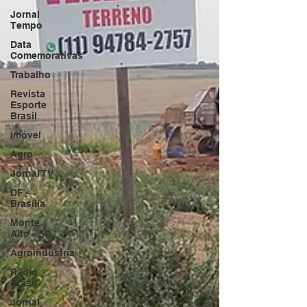
Jornal
Tempo
Data
Comemorativas
Trabalho
Revista
Esporte
Brasil
Imóvel
Agro
Jornal TV
DF -
Brasília
Monte
Alto - SP
Agroindústria
Rádio
Brasil
Jornal