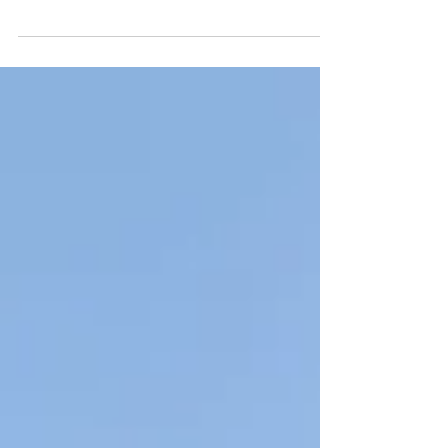
ANGELAARANHA.COM.BR Angela Aranha
imóveis São Paulo - SP
https://www.angelaaranha.com.br/