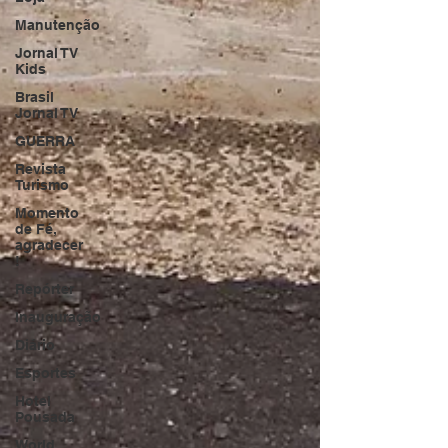
Manutenção
Jornal TV
Kids
Brasil
Jornal TV
GUERRA
Revista
Turismo
Momento
de Fé,
agradecer
!
Repórter
Inauguração
Diário
Esportes
Hotel
Pousada
World