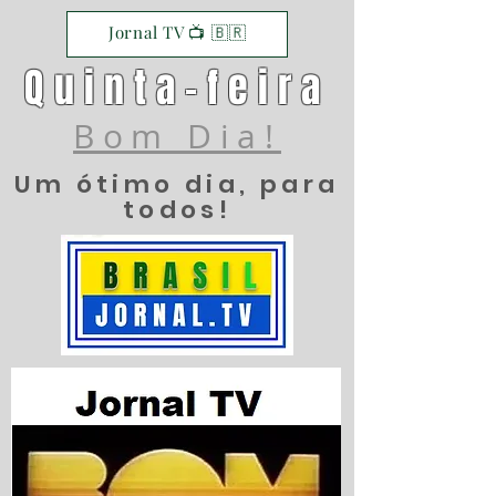
Jornal TV 📺 🇧🇷
Quinta-feira
Bom Dia!
Um ótimo dia, para
todos!