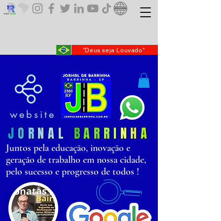
"Deus seja Louvado"
website
J
O
R
N
AL
B
AR
R
I
N
H
A
Juntos pela educação, inovação e
geração de trabalho em nossa cidade,
pelo sucesso e progresso de todos !