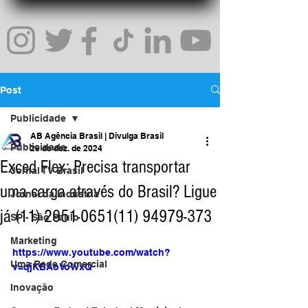
Post
Publicidade
AB Agência Brasil | Divulga Brasil
Publicidade
29 de dez. de 2024
Exced Flex: Precisa transportar
Jornal TV Brasil
uma carga através do Brasil? Ligue
Jornal da Indústria
já (11) 2951-0651(11) 94979-373
SP - São Paulo
Marketing
https://www.youtube.com/watch?
Uma Rede Comercial
v=qjKBAoVoWxQ
Inovação