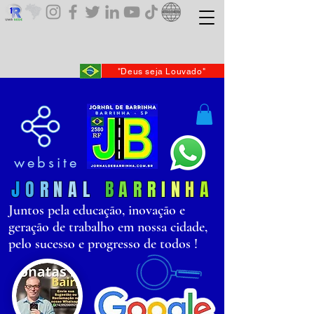
"Deus seja Louvado"
website
J
O
R
N
AL
B
AR
R
I
N
H
A
Juntos pela educação, inovação e
geração de trabalho em nossa cidade,
pelo sucesso e progresso de todos !