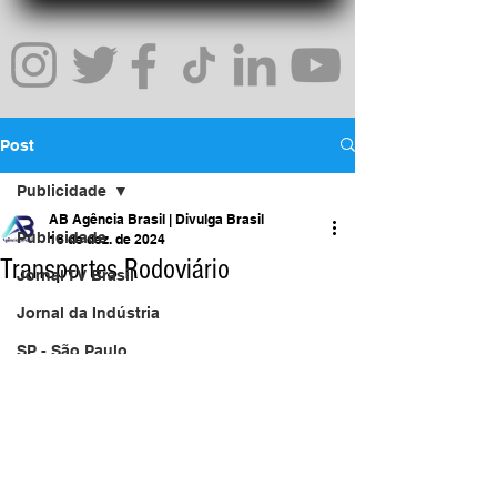
Post
Publicidade
AB Agência Brasil | Divulga Brasil
Publicidade
18 de dez. de 2024
Transportes Rodoviário
Jornal TV Brasil
Jornal da Indústria
SP - São Paulo
Marketing
Uma Rede Comercial
Inovação