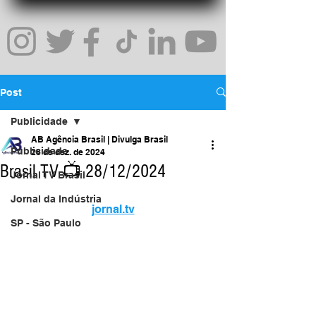
Post
Publicidade
AB Agência Brasil | Divulga Brasil
Publicidade
28 de dez. de 2024
Brasil TV 📺 28/12/2024
Jornal TV Brasil
Jornal da Indústria
jornal.tv
SP - São Paulo
https://www.youtube.com/watch?
Marketing
v=dKkF1DUF6Lg
Uma Rede Comercial
Inovação