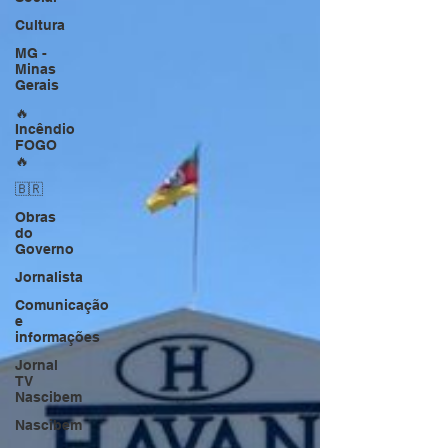
Cultura
MG -
Minas
Gerais
🔥
Incêndio
FOGO
🔥
🇧🇷
Obras
do
Governo
Jornalista
Comunicação
e
informações
Jornal
TV
Nascibem
Nascibem