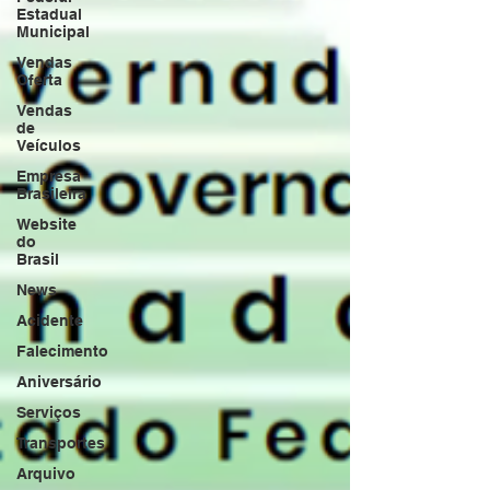
Estadual
Municipal
Vendas
Oferta
Vendas
de
Veículos
Empresa
Brasileira
Website
do
Brasil
News
Acidente
Falecimento
Aniversário
Serviços
Transportes
Arquivo