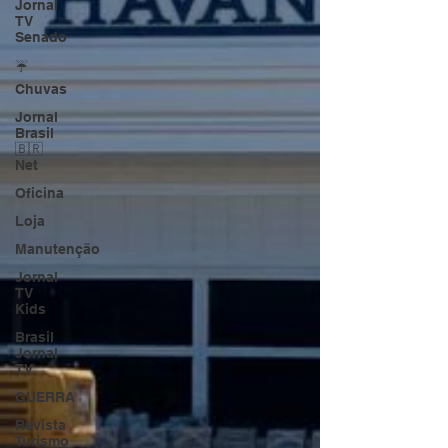
Jornal
TV
Senado
☔
Chuvas
Jornal
Brasil
🇧🇷
Net
Oficina
Loja
Manutenção
Jornal
TV
Kids
Brasil
Jornal
TV
GUERRA
Revista
Turismo