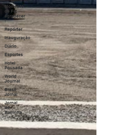
Momento
de Fé,
agradecer
!
Repórter
Inauguração
Diário
Esportes
Hotel
Pousada
World
Journal
Brasil
Jornal
Jornal
de
Barrinha