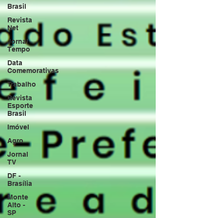
Brasil
Revista
Net
Jornal
Tempo
Data
Comemorativas
Trabalho
Revista
Esporte
Brasil
Imóvel
Agro
Jornal
TV
DF -
Brasília
Monte
Alto -
SP