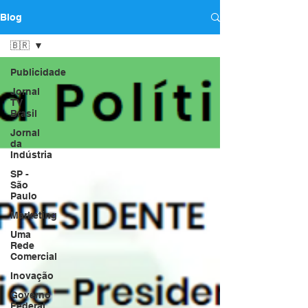
Blog
🇧🇷
Publicidade
Jornal
TV
Brasil
Jornal
da
Indústria
SP -
São
Paulo
Marketing
Uma
Rede
Comercial
Inovação
Governo
Federal