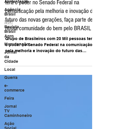
Alimentação
Grupo de Brasileiros com 20 Mil pessoas
Agência
terá o poder no Senado Federal na
Brasil
comunicação pela melhoria e inovação do
🇧🇷
Revista
futuro das novas gerações, faça parte de
Brasil
Agro
nossa comunidade do bem pelo BRASIL
Manutenção
Grupo de Brasileiros com 20 Mil pessoas terá
Jornal
o poder no Senado Federal na comunicação
da
Cidade
pela melhoria e inovação do futuro das
novas...
Local
Guerra
e-
commerce
Feira
Jornal
TV
Caminhoneiro
Ação
Social