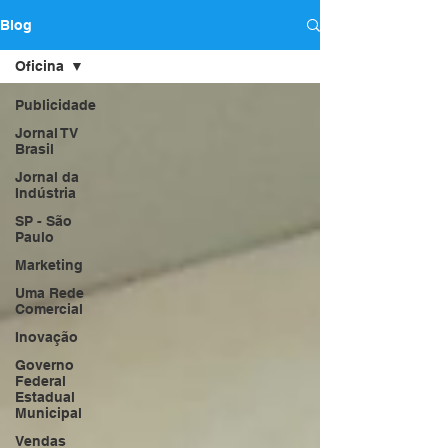
Blog
Oficina
Publicidade
Jornal TV
Brasil
Jornal da
Indústria
SP - São
Paulo
Marketing
Uma Rede
Comercial
Inovação
Governo
Federal
Estadual
Municipal
Vendas