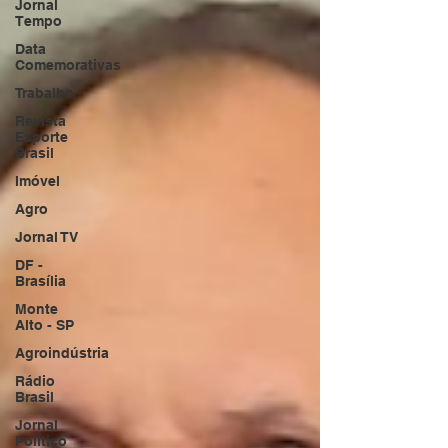
Jornal
Tempo
Data
Comemorativas
Trabalho
Revista
Esporte
Brasil
Imóvel
Agro
Jornal TV
DF -
Brasília
Monte
Alto - SP
Agroindústria
Rádio
Brasil
Jornal
Político