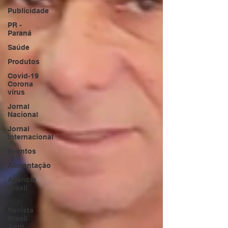
Publicidade
PR -
Paraná
Saúde
Produtos
Covid-19
Corona
vírus
Jornal
Nacional
Jornal
Internacional
Eventos
Alimentação
Agência
Brasil
🇧🇷
Revista
Brasil
Agro