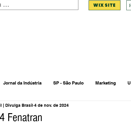
WIX SITE
Jornal da Indústria
SP - São Paulo
Marketing
U
 | Divulga Brasil
4 de nov. de 2024
 Estadual Municipal
Vendas Oferta
Vendas de Veículo
4 Fenatran
Acidente
Falecimento
Aniversário
Serviços