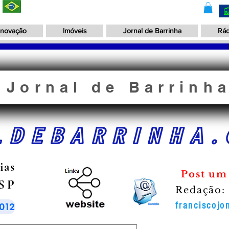
Inovação
Imóveis
Jornal de Barrinha
Rád
Jornal de Barrinh
LDEBARRINHA.
ias
Post um
 SP
Redação:
012
franciscoj