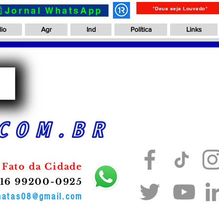
📰Jornal WhatsApp
"Deus seja Louvado"
io
Agr
Ind
Política
Links
a
COM.BR
 Fato da Cidade
16 99200-0925
onatas08@gmail.com