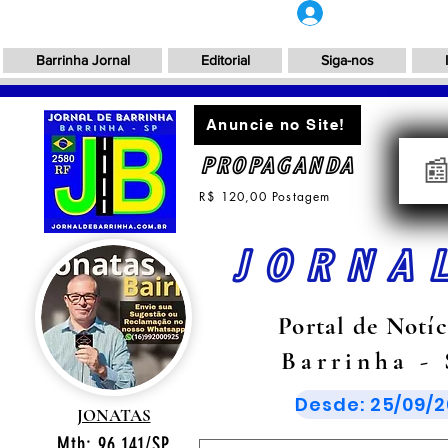
Login
Barrinha Jornal
Editorial
Siga-nos
Anuncie no Site!
PROPAGANDA

R$ 120,00 Postagem
JORNA
Portal de Notíc
Barrinha -
Desde: 25/09/2
JONATAS
Mtb: 96.141/SP