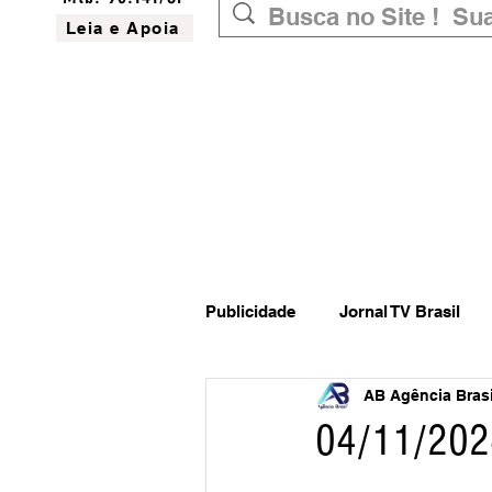
Leia e Apoia
Publicidade
Jornal TV Brasil
AB Agência Brasil
Inovação
Governo Federal
04/11/202
Website do Brasil
News