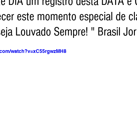
ste DIA um registro desta DATA e
cer este momento especial de cl
a Net
Jornal Tempo
Data Comemorativas
Trabal
eja Louvado Sempre! " Brasil Jor
vel
Agro
Jornal TV
DF - Brasília
Monte Alto 
e.com/watch?v=xC55rgwzMH8