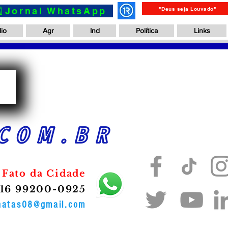
📰Jornal WhatsApp
"Deus seja Louvado"
io
Agr
Ind
Política
Links
a
COM.BR
 Fato da Cidade
16 99200-0925
onatas08@gmail.com