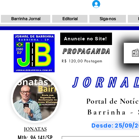
Login
Barrinha Jornal
Editorial
Siga-nos
Anuncie no Site!
PROPAGANDA

R$ 120,00 Postagem
JORNA
Portal de Notíc
Barrinha -
Desde: 25/09/2
JONATAS
Mtb: 96.141/SP