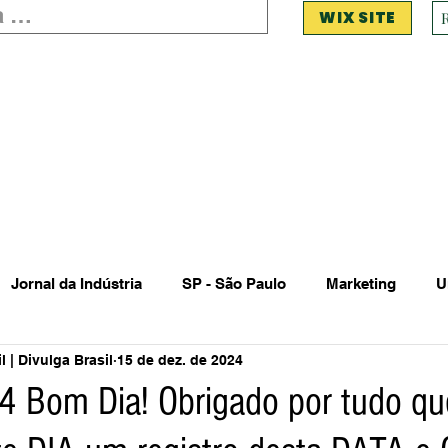
WIX SITE
Jornal da Indústria
SP - São Paulo
Marketing
U
 | Divulga Brasil
15 de dez. de 2024
 Estadual Municipal
Vendas Oferta
Vendas de Veículo
 Bom Dia! Obrigado por tudo qu
Acidente
Falecimento
Aniversário
Serviços