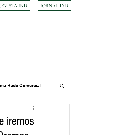
REVISTA IND
JORNAL IND
ma Rede Comercial
s
Empresa Brasileira
e iremos
Transportes