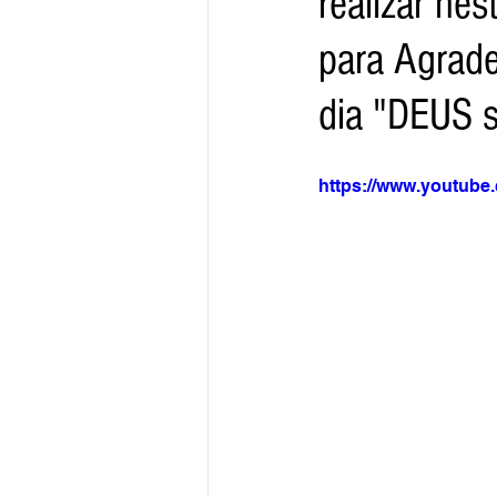
realizar ne
para Agrade
Arquivo
Brasil
Revist
dia "DEUS s
Revista Esporte Brasil
Imó
https://www.youtub