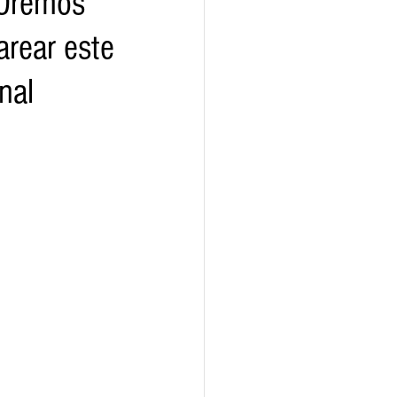
 Oremos
arear este
ho
nal
- SP
Agroindústria