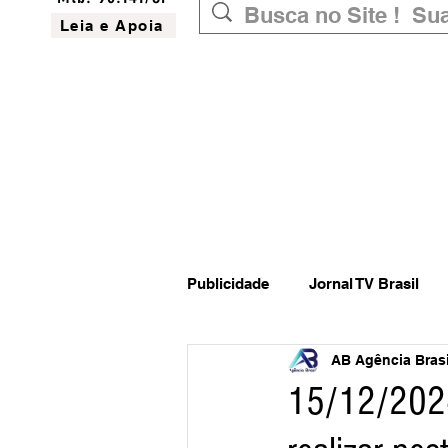
Leia e Apoia
Publicidade
Jornal TV Brasil
AB Agência Brasil
Inovação
Governo Federal
15/12/2024
Website do Brasil
News