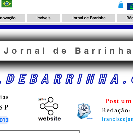
Inovação
Imóveis
Jornal de Barrinha
Rád
Jornal de Barrinh
LDEBARRINHA.
ias
Post um
 SP
Redação:
012
franciscoj