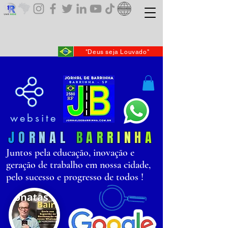
"Deus seja Louvado"
website
J
O
R
N
AL
B
AR
R
I
N
H
A
Juntos pela educação, inovação e
geração de trabalho em nossa cidade,
pelo sucesso e progresso de todos !