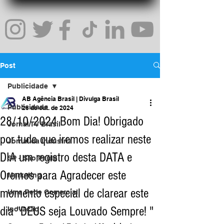
Post
Publicidade
AB Agência Brasil | Divulga Brasil
Publicidade
28 de out. de 2024
28/10/2024 Bom Dia! Obrigado
Jornal TV Brasil
por tudo que iremos realizar neste
Jornal da Indústria
DIA um registro desta DATA e
SP - São Paulo
Oremos para Agradecer este
Marketing
momento especial de clarear este
Uma Rede Comercial
dia "DEUS seja Louvado Sempre! "
Inovação