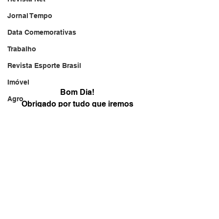
Jornal Tempo
Data Comemorativas
Trabalho
Revista Esporte Brasil
Imóvel
Bom Dia! 
Agro
Obrigado por tudo que iremos 
realizar neste DIA 
Jornal TV
um registro desta DATA 
DF - Brasília
e Oremos para Agradecer este 
Monte Alto - SP
momento especial d
e clarear este dia 
Agroindústria
"DEUS seja Louvado Sempre! " 
Rádio Brasil
Brasil Jornal
Jornal Político
Publicidade