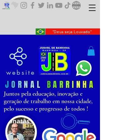
"Deus seja Louvado"
website
J
O
R
N
AL
B
AR
R
I
N
H
A
Juntos pela educação, inovação e
geração de trabalho em nossa cidade,
pelo sucesso e progresso de todos !