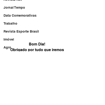
Jornal Tempo
Data Comemorativas
Trabalho
Revista Esporte Brasil
Imóvel
Bom Dia! 
Agro
Obrigado por tudo que iremos 
realizar neste DIA 
Jornal TV
um registro desta DATA 
DF - Brasília
e Oremos para Agradecer este 
Monte Alto - SP
momento especial d
e clarear este dia 
Agroindústria
"DEUS seja Louvado Sempre! " 
Rádio Brasil
Brasil Jornal
Jornal Político
Publicidade