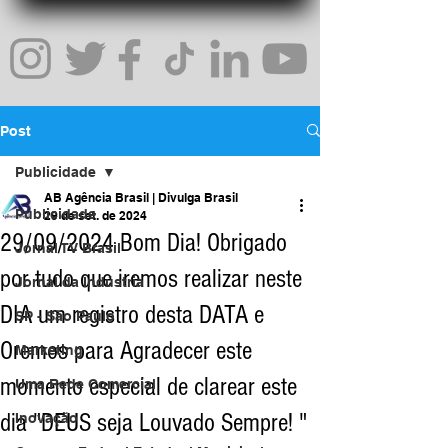
Post
Publicidade
AB Agência Brasil | Divulga Brasil
Publicidade
29 de set. de 2024
29/09/2024 Bom Dia! Obrigado
Jornal TV Brasil
por tudo que iremos realizar neste
Jornal da Indústria
DIA um registro desta DATA e
SP - São Paulo
Oremos para Agradecer este
Marketing
momento especial de clarear este
Uma Rede Comercial
dia "DEUS seja Louvado Sempre! "
Inovação