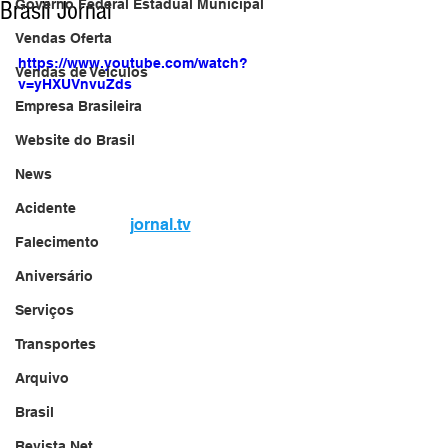
Brasil Jornal
Governo Federal Estadual Municipal
Vendas Oferta
https://www.youtube.com/watch?
Vendas de Veículos
v=yHXUVnvuZds
Empresa Brasileira
Website do Brasil
News
Acidente
jornal.tv
Falecimento
Aniversário
Serviços
Transportes
Arquivo
Brasil
Revista Net