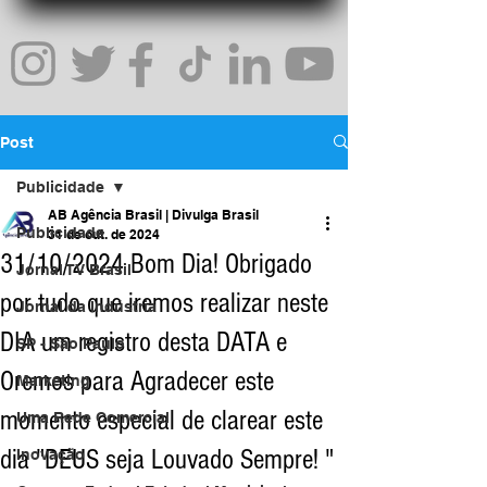
Post
Publicidade
AB Agência Brasil | Divulga Brasil
Publicidade
31 de out. de 2024
31/10/2024 Bom Dia! Obrigado
Jornal TV Brasil
por tudo que iremos realizar neste
Jornal da Indústria
DIA um registro desta DATA e
SP - São Paulo
Oremos para Agradecer este
Marketing
momento especial de clarear este
Uma Rede Comercial
dia "DEUS seja Louvado Sempre! "
Inovação