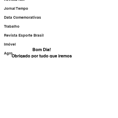
Jornal Tempo
Data Comemorativas
Trabalho
Revista Esporte Brasil
Imóvel
Bom Dia! 
Agro
Obrigado por tudo que iremos 
realizar neste DIA 
Jornal TV
um registro desta DATA 
DF - Brasília
e Oremos para Agradecer este 
Monte Alto - SP
momento especial d
e clarear este dia 
Agroindústria
"DEUS seja Louvado Sempre! " 
Rádio Brasil
Brasil Jornal
Jornal Político
Publicidade