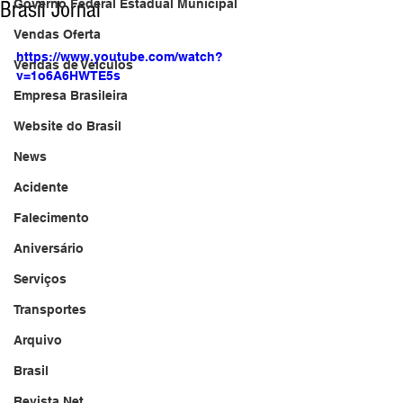
Brasil Jornal
Governo Federal Estadual Municipal
Vendas Oferta
https://www.youtube.com/watch?
Vendas de Veículos
v=1o6A6HWTE5s
Empresa Brasileira
Website do Brasil
News
Acidente
Falecimento
Aniversário
Serviços
Transportes
Arquivo
Brasil
Revista Net