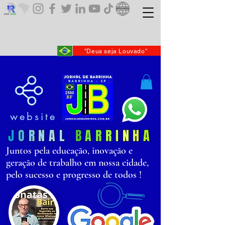
"Deus seja Louvado"
website
J
O
R
N
AL
B
AR
R
I
N
H
A
Juntos pela educação, inovação e
geração de trabalho em nossa cidade,
pelo sucesso e progresso de todos !