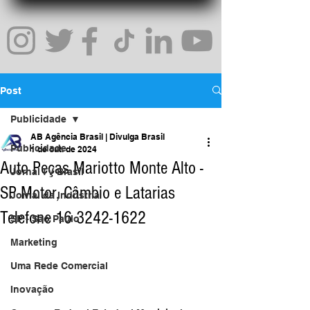
Post
Publicidade
AB Agência Brasil | Divulga Brasil
Publicidade
1 de out. de 2024
Auto Peças Mariotto Monte Alto -
Jornal TV Brasil
SP Motor, Câmbio e Latarias
Jornal da Indústria
Telefone 16 3242-1622
SP - São Paulo
Marketing
Uma Rede Comercial
Inovação