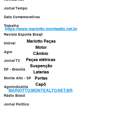
Jornal Tempo
Data Comemorativas
Trabalho
https://www.mariotto.montealto.net.br
Revista Esporte Brasil
/
Mariotto Peças
Imóvel
Motor
Agro
Câmbio 
Peças elétricas 
Jornal TV
Suspenção
DF - Brasília
Latarias
Portas
Monte Alto - SP
Capô 
Agroindústria
MARIOTTO.MONTEALTO.NET.BR
Rádio Brasil
Jornal Político
Publicidade