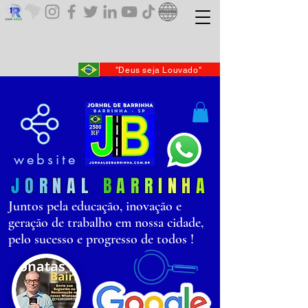
"Deus seja Louvado"
website
J
O
R
N
AL
B
AR
R
I
N
H
A
Juntos pela educação, inovação e
geração de trabalho em nossa cidade,
pelo sucesso e progresso de todos !