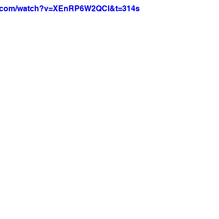
e.com/watch?v=XEnRP6W2QCI&t=314s
a Net
Jornal Tempo
Data Comemorativas
Trabal
vel
Agro
Jornal TV
DF - Brasília
Monte Alto 