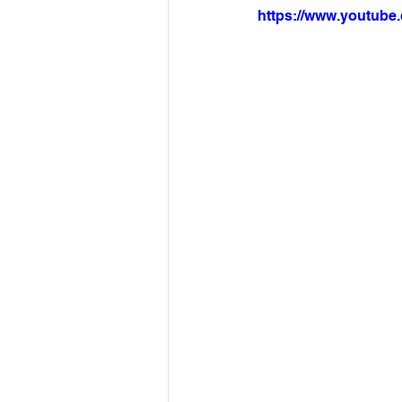
https://www.youtub
Arquivo
Brasil
Revist
Revista Esporte Brasil
Imó