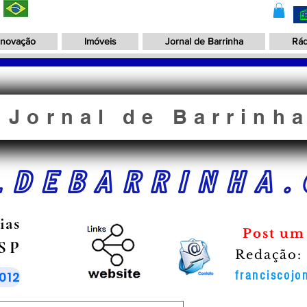
Inovação
Imóveis
Jornal de Barrinha
Rád
Jornal de Barrinh
LDEBARRINHA.
ias
Post um
 SP
Redação:
012
franciscoj