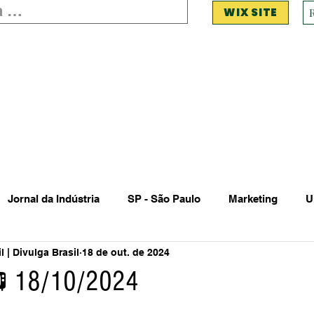
WIX SITE
Jornal da Indústria
SP - São Paulo
Marketing
U
 | Divulga Brasil
18 de out. de 2024
 Estadual Municipal
Vendas Oferta
Vendas de Veículo
📺 18/10/2024
Acidente
Falecimento
Aniversário
Serviços