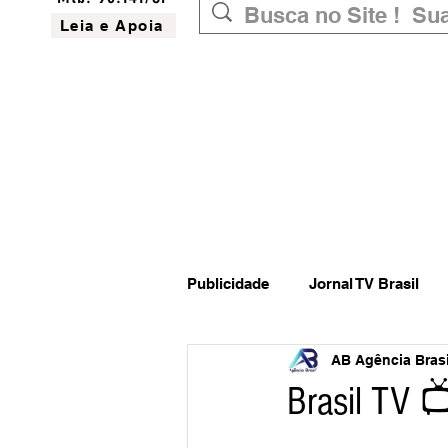
Leia e Apoia
Publicidade
Jornal TV Brasil
AB Agência Brasil
Inovação
Governo Federal
Brasil TV 
Website do Brasil
News