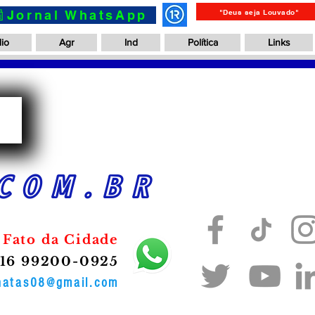
📰Jornal WhatsApp
"Deus seja Louvado"
io
Agr
Ind
Política
Links
a
COM.BR
 Fato da Cidade
16 99200-0925
onatas08@gmail.com