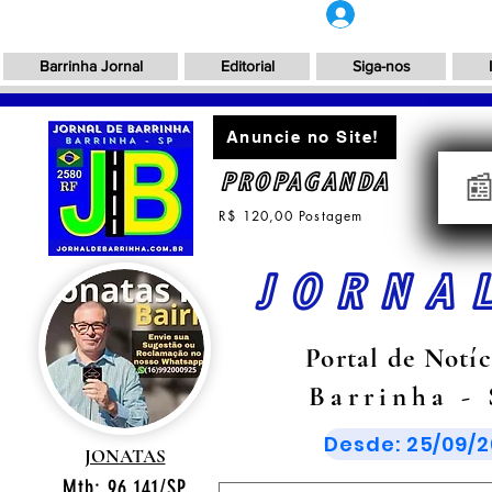
Login
Barrinha Jornal
Editorial
Siga-nos
Anuncie no Site!
PROPAGANDA

R$ 120,00 Postagem
JORNA
Portal de Notíc
Barrinha -
Desde: 25/09/2
JONATAS
Mtb: 96.141/SP