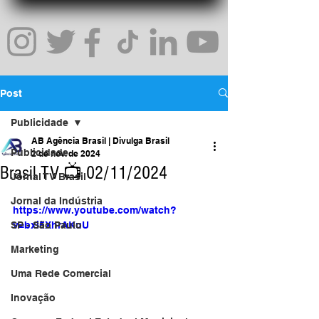
Post
Publicidade
AB Agência Brasil | Divulga Brasil
Publicidade
2 de nov. de 2024
Brasil TV 📺 02/11/2024
Jornal TV Brasil
Jornal da Indústria
https://www.youtube.com/watch?
SP - São Paulo
v=bxi5XhrAKuU
Marketing
Uma Rede Comercial
Inovação