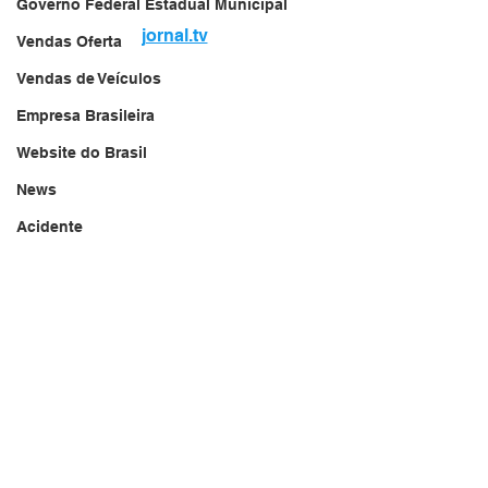
Governo Federal Estadual Municipal
jornal.tv
Vendas Oferta
Vendas de Veículos
Empresa Brasileira
Website do Brasil
News
Acidente
Falecimento
Aniversário
Serviços
Transportes
Arquivo
Brasil
Revista Net