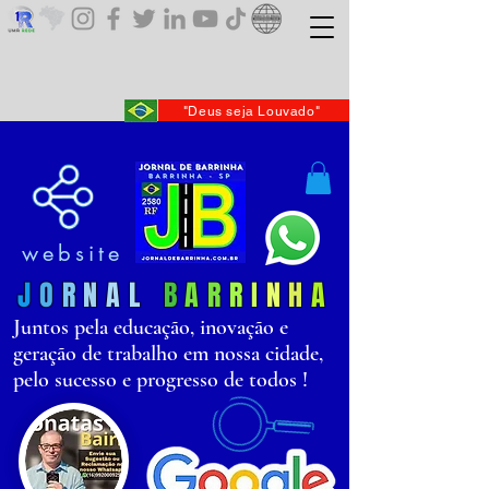
"Deus seja Louvado"
website
J
O
R
N
AL
B
AR
R
I
N
H
A
Juntos pela educação, inovação e
geração de trabalho em nossa cidade,
pelo sucesso e progresso de todos !