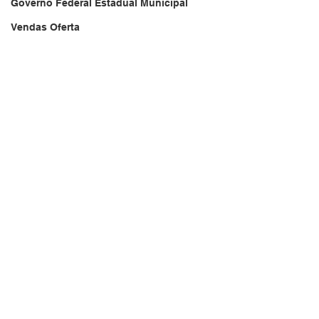
Governo Federal Estadual Municipal
Vendas Oferta
Vendas de Veículos
Empresa Brasileira
Website do Brasil
News
Acidente
Falecimento
Aniversário
Serviços
Transportes
Arquivo
Brasil
Revista Net