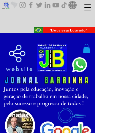
"Deus seja Louvado"
website
J
O
R
N
AL
B
AR
R
I
N
H
A
Juntos pela educação, inovação e
geração de trabalho em nossa cidade,
pelo sucesso e progresso de todos !