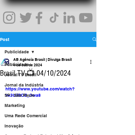
Post
Publicidade
AB Agência Brasil | Divulga Brasil
Publicidade
4 de out. de 2024
Brasil TV 📺 04/10/2024
Jornal TV Brasil
Jornal da Indústria
https://www.youtube.com/watch?
SP - São Paulo
v=3U3SOE_Owa8
Marketing
Uma Rede Comercial
Inovação