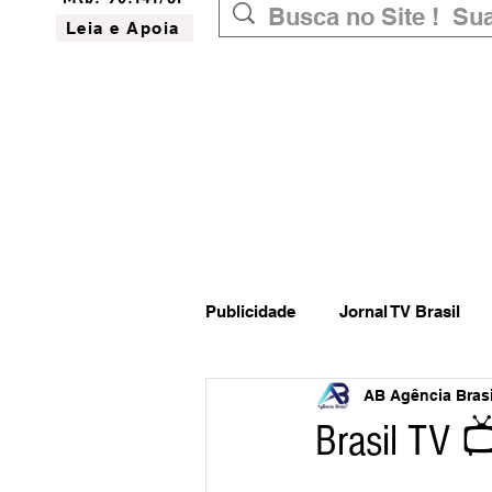
Leia e Apoia
Publicidade
Jornal TV Brasil
AB Agência Brasil
Inovação
Governo Federal
Brasil TV 
Website do Brasil
News