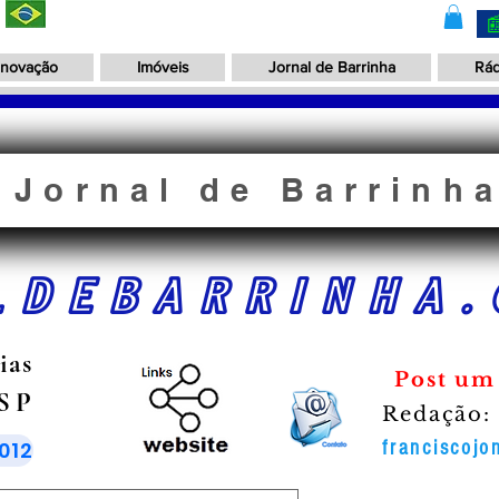
Inovação
Imóveis
Jornal de Barrinha
Rád
Jornal de Barrinh
LDEBARRINHA.
ias
Post um
 SP
Redação:
012
franciscoj