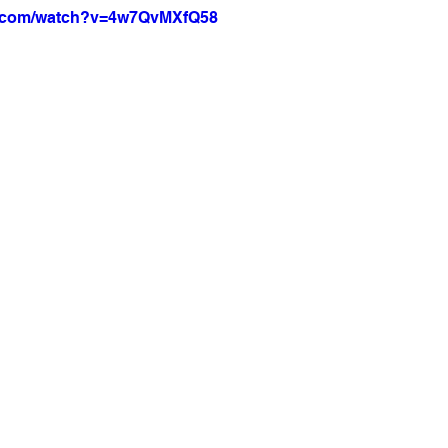
e.com/watch?v=4w7QvMXfQ58
a Net
Jornal Tempo
Data Comemorativas
Trabal
vel
Agro
Jornal TV
DF - Brasília
Monte Alto 