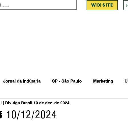
WIX SITE
Jornal da Indústria
SP - São Paulo
Marketing
U
 | Divulga Brasil
10 de dez. de 2024
 Estadual Municipal
Vendas Oferta
Vendas de Veículo
📺 10/12/2024
Acidente
Falecimento
Aniversário
Serviços