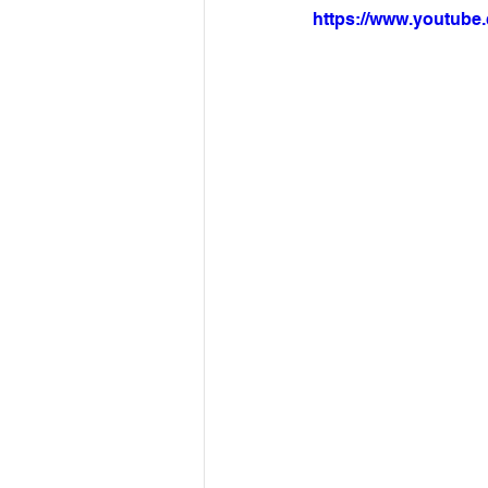
https://www.youtub
Arquivo
Brasil
Revist
Revista Esporte Brasil
Imó