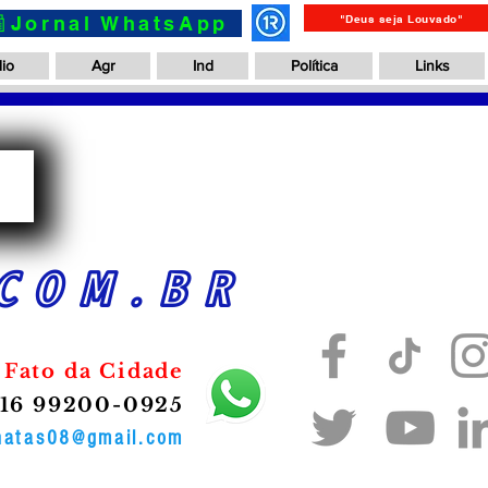
📰Jornal WhatsApp
"Deus seja Louvado"
io
Agr
Ind
Política
Links
a
COM.BR
 Fato da Cidade
16 99200-0925
onatas08@gmail.com