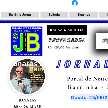
Login
Barrinha Jornal
Editorial
Siga-nos
Anuncie no Site!
PROPAGANDA

R$ 120,00 Postagem
JORNA
Portal de Notíc
Barrinha -
Desde: 25/09/2
JONATAS
Mtb: 96.141/SP