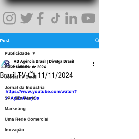
Post
Publicidade
AB Agência Brasil | Divulga Brasil
Publicidade
11 de nov. de 2024
Brasil TV 📺 11/11/2024
Jornal TV Brasil
Jornal da Indústria
https://www.youtube.com/watch?
SP - São Paulo
v=AylZnUJsyCs
Marketing
Uma Rede Comercial
Inovação