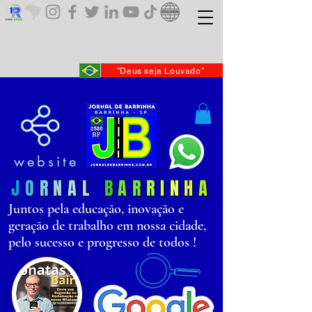
"Deus seja Louvado"
website
J
O
R
N
AL
B
AR
R
I
N
H
A
Juntos pela educação, inovação e
geração de trabalho em nossa cidade,
pelo sucesso e progresso de todos !