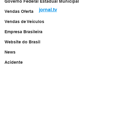
Governo Federal Estadual Municipal
jornal.tv
Vendas Oferta
Vendas de Veículos
Empresa Brasileira
Website do Brasil
News
Acidente
Falecimento
Aniversário
Serviços
Transportes
Arquivo
Brasil
Revista Net