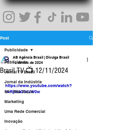
Post
Publicidade
AB Agência Brasil | Divulga Brasil
Publicidade
12 de nov. de 2024
Brasil TV 📺 12/11/2024
Jornal TV Brasil
Jornal da Indústria
https://www.youtube.com/watch?
SP - São Paulo
v=RjWAG04VW0w
Marketing
Uma Rede Comercial
Inovação