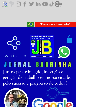
"Deus seja Louvado"
website
J
O
R
N
AL
B
AR
R
I
N
H
A
Juntos pela educação, inovação e
geração de trabalho em nossa cidade,
pelo sucesso e progresso de todos !