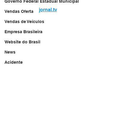
Governo Federal Estadual Municipal
jornal.tv
Vendas Oferta
Vendas de Veículos
Empresa Brasileira
Website do Brasil
News
Acidente
Falecimento
Aniversário
Serviços
Transportes
Arquivo
Brasil
Revista Net