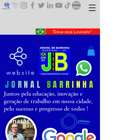
"Deus seja Louvado"
website
J
O
R
N
AL
B
AR
R
I
N
H
A
Juntos pela educação, inovação e
geração de trabalho em nossa cidade,
pelo sucesso e progresso de todos !