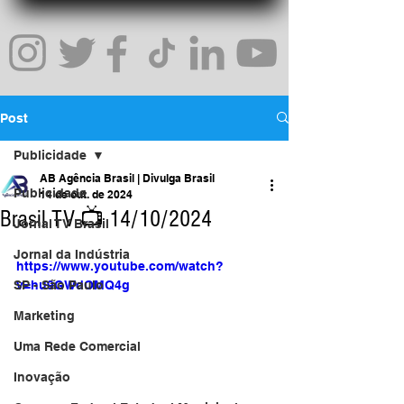
Post
Publicidade
AB Agência Brasil | Divulga Brasil
Publicidade
14 de out. de 2024
Brasil TV 📺 14/10/2024
Jornal TV Brasil
Jornal da Indústria
https://www.youtube.com/watch?
SP - São Paulo
v=hu9GWdOMQ4g
Marketing
Uma Rede Comercial
Inovação