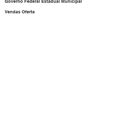
Governo Federal Estadual Municipal
Vendas Oferta
Vendas de Veículos
Empresa Brasileira
Website do Brasil
News
Acidente
Falecimento
Aniversário
Serviços
Transportes
Arquivo
Brasil
Revista Net