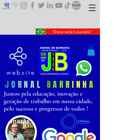
"Deus seja Louvado"
website
J
O
R
N
AL
B
AR
R
I
N
H
A
Juntos pela educação, inovação e
geração de trabalho em nossa cidade,
pelo sucesso e progresso de todos !