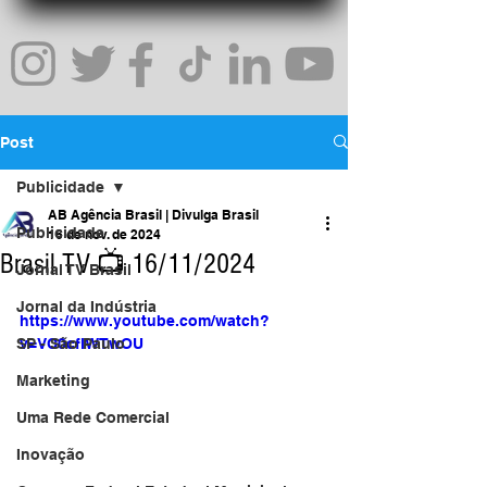
Post
Publicidade
AB Agência Brasil | Divulga Brasil
Publicidade
16 de nov. de 2024
Brasil TV 📺 16/11/2024
Jornal TV Brasil
Jornal da Indústria
https://www.youtube.com/watch?
SP - São Paulo
v=VC0cflWTwOU
Marketing
Uma Rede Comercial
Inovação