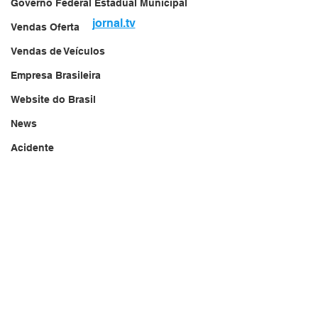
Governo Federal Estadual Municipal
jornal.tv
Vendas Oferta
Vendas de Veículos
Empresa Brasileira
Website do Brasil
News
Acidente
Falecimento
Aniversário
Serviços
Transportes
Arquivo
Brasil
Revista Net