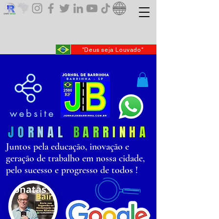
"Deus seja Louvado"
website
J
O
R
N
AL
B
AR
R
I
N
H
A
Juntos pela educação, inovação e
geração de trabalho em nossa cidade,
pelo sucesso e progresso de todos !