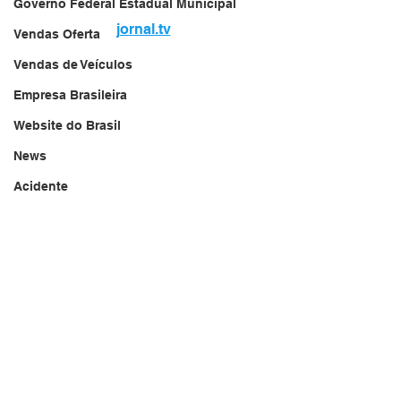
Governo Federal Estadual Municipal
jornal.tv
Vendas Oferta
Vendas de Veículos
Empresa Brasileira
Website do Brasil
News
Acidente
Falecimento
Aniversário
Serviços
Transportes
Arquivo
Brasil
Revista Net