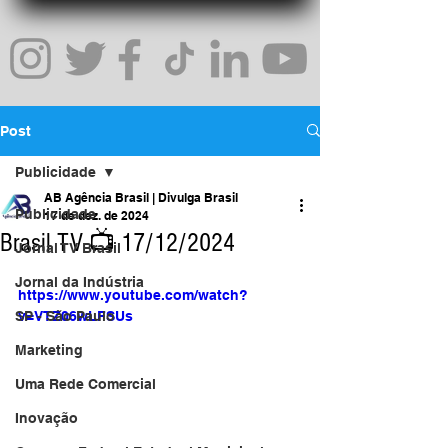
Post
Publicidade
AB Agência Brasil | Divulga Brasil
Publicidade
17 de dez. de 2024
Brasil TV 📺 17/12/2024
Jornal TV Brasil
Jornal da Indústria
https://www.youtube.com/watch?
SP - São Paulo
v=VTZ06wLFSUs
Marketing
Uma Rede Comercial
Inovação