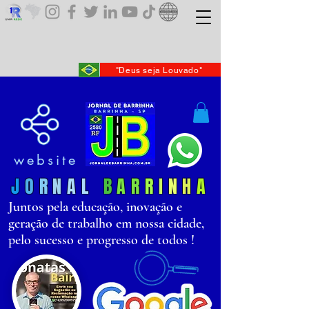
"Deus seja Louvado"
website
J
O
R
N
AL
B
AR
R
I
N
H
A
Juntos pela educação, inovação e
geração de trabalho em nossa cidade,
pelo sucesso e progresso de todos !