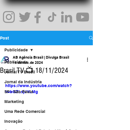
Post
Publicidade
AB Agência Brasil | Divulga Brasil
Publicidade
18 de nov. de 2024
Brasil TV 📺 18/11/2024
Jornal TV Brasil
Jornal da Indústria
https://www.youtube.com/watch?
SP - São Paulo
v=bGZLsjJYLMg
Marketing
Uma Rede Comercial
Inovação