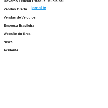
Governo Federal Estadual Municipal
jornal.tv
Vendas Oferta
Vendas de Veículos
Empresa Brasileira
Website do Brasil
News
Acidente
Falecimento
Aniversário
Serviços
Transportes
Arquivo
Brasil
Revista Net