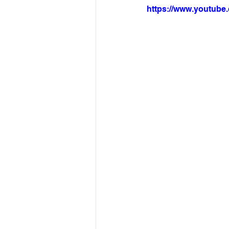
https://www.youtub
Arquivo
Brasil
Revist
Revista Esporte Brasil
Imó