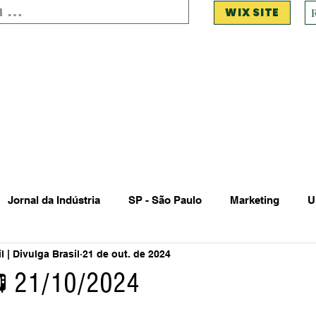
WIX SITE
Jornal da Indústria
SP - São Paulo
Marketing
U
 | Divulga Brasil
21 de out. de 2024
 Estadual Municipal
Vendas Oferta
Vendas de Veículo
📺 21/10/2024
Acidente
Falecimento
Aniversário
Serviços