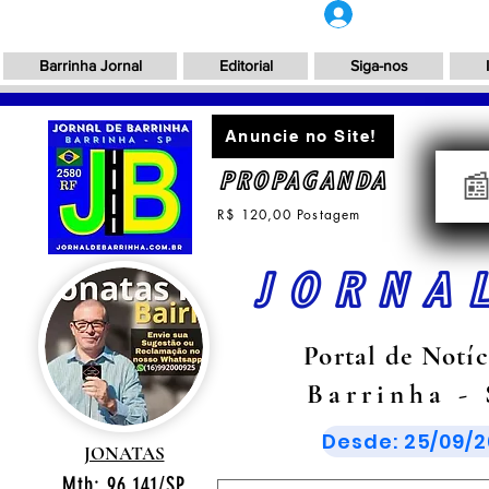
Login
Barrinha Jornal
Editorial
Siga-nos
Anuncie no Site!
PROPAGANDA

R$ 120,00 Postagem
JORNA
Portal de Notíc
Barrinha -
Desde: 25/09/2
JONATAS
Mtb: 96.141/SP