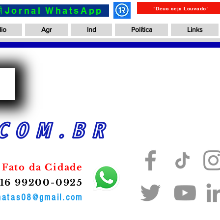
📰Jornal WhatsApp
"Deus seja Louvado"
io
Agr
Ind
Política
Links
a
COM.BR
 Fato da Cidade
16 99200-0925
onatas08@gmail.com