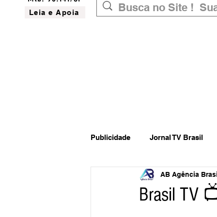
Leia e Apoia
Publicidade
Jornal TV Brasil
AB Agência Brasil
Inovação
Governo Federal
Brasil TV 
Website do Brasil
News