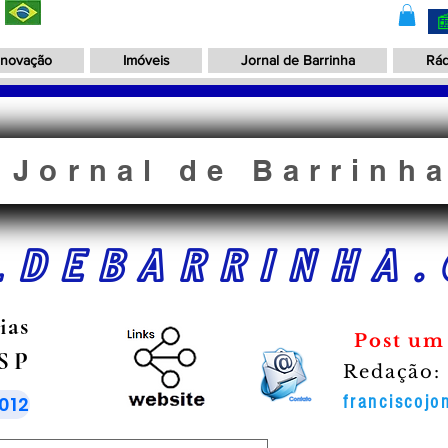
Inovação
Imóveis
Jornal de Barrinha
Rád
Jornal de Barrinh
LDEBARRINHA.
ias
Post um
 SP
Redação:
012
franciscoj