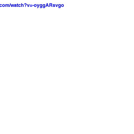
e.com/watch?v=-oyggARsvgo
a Net
Jornal Tempo
Data Comemorativas
Trabal
vel
Agro
Jornal TV
DF - Brasília
Monte Alto 