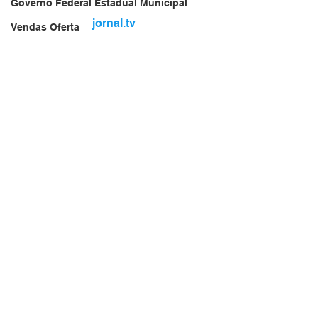
Governo Federal Estadual Municipal
jornal.tv
Vendas Oferta
Vendas de Veículos
Empresa Brasileira
Website do Brasil
News
Acidente
Falecimento
Aniversário
Serviços
Transportes
Arquivo
Brasil
Revista Net