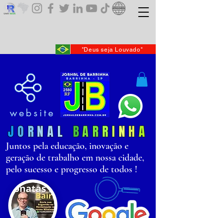
"Deus seja Louvado"
website
J
O
R
N
AL
B
AR
R
I
N
H
A
Juntos pela educação, inovação e
geração de trabalho em nossa cidade,
pelo sucesso e progresso de todos !