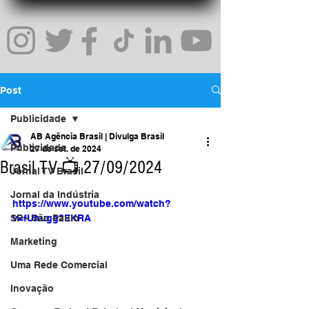
Post
Publicidade
AB Agência Brasil | Divulga Brasil
Publicidade
27 de set. de 2024
Brasil TV 📺 27/09/2024
Jornal TV Brasil
Jornal da Indústria
https://www.youtube.com/watch?
SP - São Paulo
v=fUhugg2EKRA
Marketing
Uma Rede Comercial
Inovação