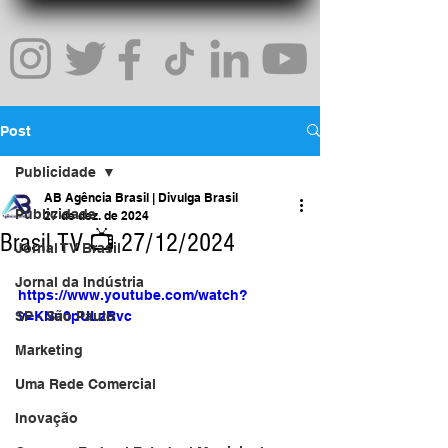
Post
Publicidade
AB Agência Brasil | Divulga Brasil
Publicidade
27 de dez. de 2024
Brasil TV 📺 27/12/2024
Jornal TV Brasil
Jornal da Indústria
https://www.youtube.com/watch?
SP - São Paulo
v=KNu0pULzRvc
Marketing
Uma Rede Comercial
Inovação