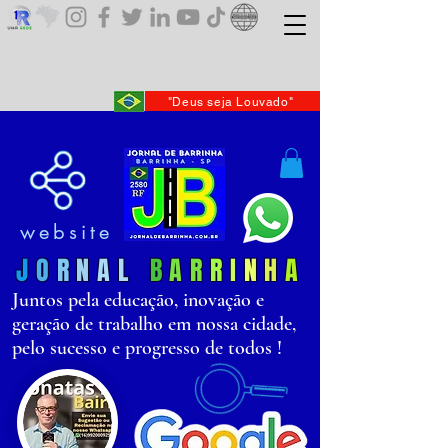
"Deus seja Louvado"
website
J
O
R
N
AL
B
AR
R
I
N
H
A
Juntos pela educação, inovação e
geração de trabalho em nossa cidade,
pelo sucesso e progresso de todos !