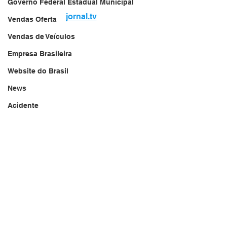
Governo Federal Estadual Municipal
jornal.tv
Vendas Oferta
Vendas de Veículos
Empresa Brasileira
Website do Brasil
News
Acidente
Falecimento
Aniversário
Serviços
Transportes
Arquivo
Brasil
Revista Net