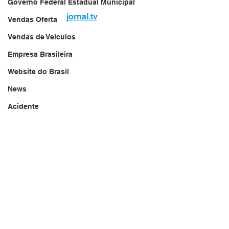
Governo Federal Estadual Municipal
jornal.tv
Vendas Oferta
Vendas de Veículos
Empresa Brasileira
Website do Brasil
News
Acidente
Falecimento
Aniversário
Serviços
Transportes
Arquivo
Brasil
Revista Net