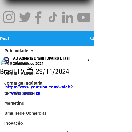
Post
Publicidade
AB Agência Brasil | Divulga Brasil
Publicidade
29 de nov. de 2024
Brasil TV 📺 29/11/2024
Jornal TV Brasil
Jornal da Indústria
https://www.youtube.com/watch?
SP - São Paulo
v=WWloppmoTkk
Marketing
Uma Rede Comercial
Inovação