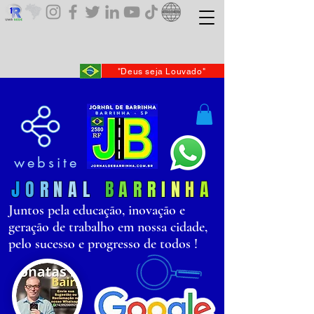
"Deus seja Louvado"
website
J
O
R
N
AL
B
AR
R
I
N
H
A
Juntos pela educação, inovação e
geração de trabalho em nossa cidade,
pelo sucesso e progresso de todos !