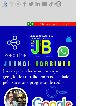
"Deus seja Louvado"
website
J
O
R
N
AL
B
AR
R
I
N
H
A
Juntos pela educação, inovação e
geração de trabalho em nossa cidade,
pelo sucesso e progresso de todos !