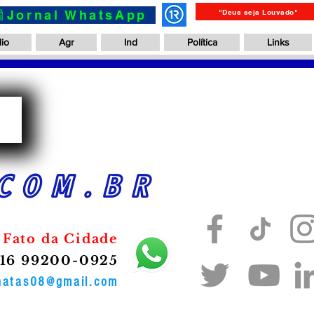
📰Jornal WhatsApp
"Deus seja Louvado"
io
Agr
Ind
Política
Links
a
COM.BR
 Fato da Cidade
16 99200-0925
onatas08@gmail.com