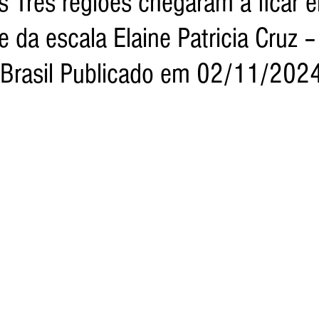
 Três regiões chegaram a ficar e
e da escala Elaine Patricia Cruz 
a Net
Jornal Tempo
Data Comemorativas
Trabal
 Brasil Publicado em 02/11/202
vel
Agro
Jornal TV
DF - Brasília
Monte Alto 