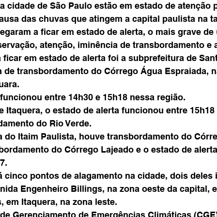
a cidade de São Paulo estão em estado de atenção p
usa das chuvas que atingem a capital paulista na ta
chegaram a ficar em estado de alerta, o mais grave de
servação, atenção, iminência de transbordamento e al
 ficar em estado de alerta foi a subprefeitura de Sa
a de transbordamento do Córrego Água Espraiada, na
uara. 
 funcionou entre 14h30 e 15h18 nessa região. 
e Itaquera, o estado de alerta funcionou entre 15h18 
damento do Rio Verde. 
a do Itaim Paulista, houve transbordamento do Córre
sbordamento do Córrego Lajeado e o estado de alerta
7.
cinco pontos de alagamento na cidade, dois deles in
nida Engenheiro Billings, na zona oeste da capital, 
 em Itaquera, na zona leste. 
de Gerenciamento de Emergências Climáticas (CGE),