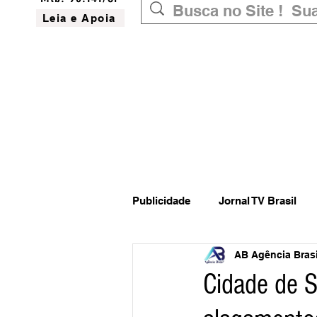
Leia e Apoia
Publicidade
Jornal TV Brasil
AB Agência Brasil
Inovação
Governo Federal
Cidade de S
Website do Brasil
News