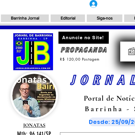
Login
Barrinha Jornal
Editorial
Siga-nos
Anuncie no Site!
PROPAGANDA

R$ 120,00 Postagem
JORNA
Portal de Notíc
Barrinha -
Desde: 25/09/2
JONATAS
Mtb: 96.141/SP