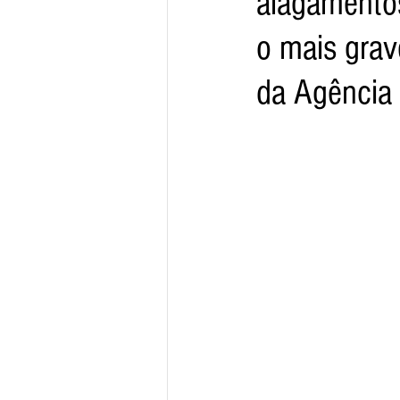
alagamentos
o mais grav
Arquivo
Brasil
Revist
da Agência
Revista Esporte Brasil
Imó