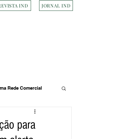
REVISTA IND
JORNAL IND
ma Rede Comercial
s
Empresa Brasileira
ção para
Transportes