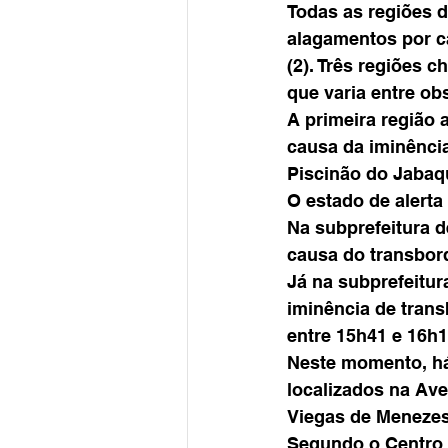
Todas as regiões d
alagamentos por ca
(2). Três regiões 
que varia entre ob
A primeira região a
causa da iminênci
Piscinão do Jabaq
O estado de alerta
Na subprefeitura d
causa do transbor
Já na subprefeitur
iminência de tran
entre 15h41 e 16h1
Neste momento, há 
localizados na Ave
Viegas de Menezes,
Segundo o Centro 