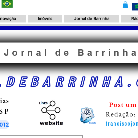
Inovação
Imóveis
Jornal de Barrinha
Rád
Jornal de Barrinh
LDEBARRINHA.
ias
Post um
 SP
Redação:
012
franciscoj