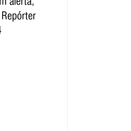
m alerta,
– Repórter
ho
4
- SP
Agroindústria