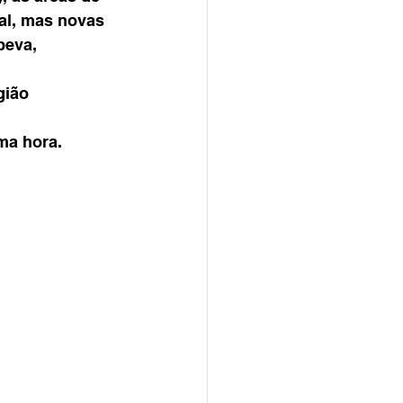
al, mas novas 
peva, 
gião 
ma hora.