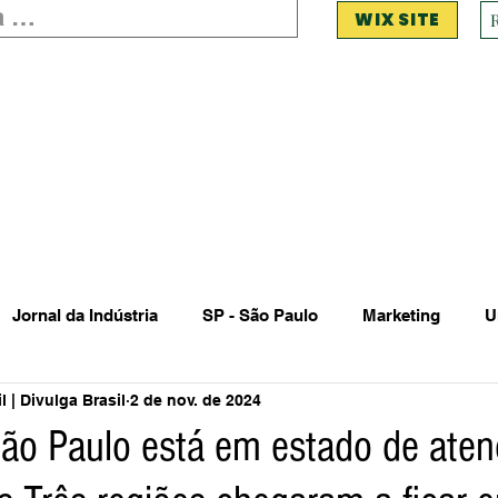
WIX SITE
Jornal da Indústria
SP - São Paulo
Marketing
U
 | Divulga Brasil
2 de nov. de 2024
 Estadual Municipal
Vendas Oferta
Vendas de Veículo
ão Paulo está em estado de aten
Acidente
Falecimento
Aniversário
Serviços