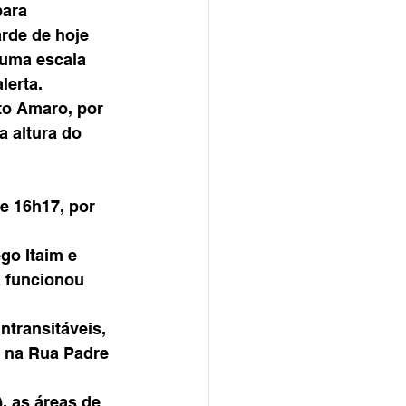
ara 
rde de hoje 
 uma escala 
erta. 
nto Amaro, por 
 altura do 
e 16h17, por 
go Itaim e 
 funcionou 
transitáveis, 
e na Rua Padre 
 as áreas de 