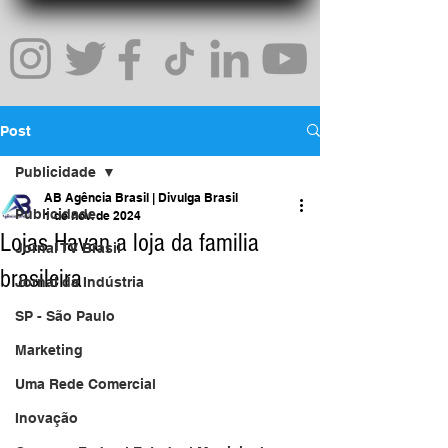
Post
Publicidade
AB Agência Brasil | Divulga Brasil
Publicidade
1 de nov. de 2024
Lojas Havan a loja da familia
Jornal TV Brasil
brasileira
Jornal da Indústria
SP - São Paulo
Marketing
Uma Rede Comercial
Inovação