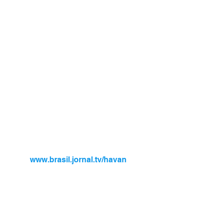
www.brasil.jornal.tv/havan