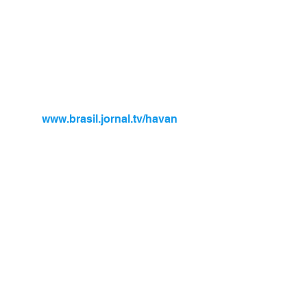
www.brasil.jornal.tv/havan