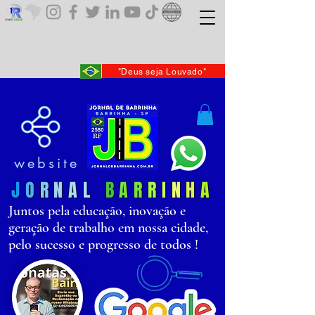
"Deus seja Louvado"
website
J
O
R
N
AL
B
AR
R
I
N
H
A
Juntos pela educação, inovação e
geração de trabalho em nossa cidade,
pelo sucesso e progresso de todos !