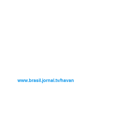
www.brasil.jornal.tv/havan