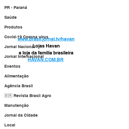
PR - Paraná
Saúde
Produtos
Covid-19 Corona vírus
www.brasil.jornal.tv/havan
Lojas Havan
Jornal Nacional
a loja da familia brasileira
Jornal Internacional
HAVAN.COM.BR
Eventos
Alimentação
Agência Brasil
🇧🇷 Revista Brasil Agro
Manutenção
Jornal da Cidade
Local