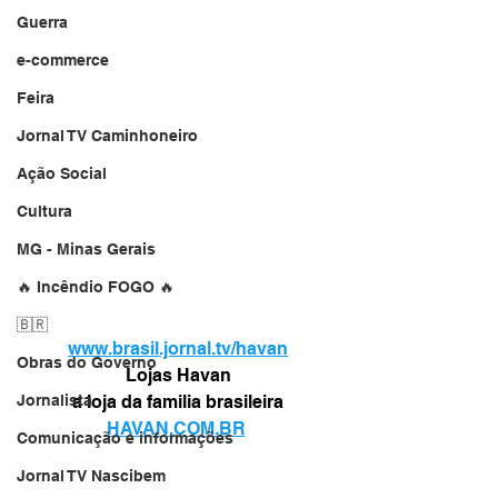
Guerra
e-commerce
Feira
Jornal TV Caminhoneiro
Ação Social
Cultura
MG - Minas Gerais
🔥 Incêndio FOGO 🔥
🇧🇷
www.brasil.jornal.tv/havan
Obras do Governo
Lojas Havan
Jornalista
a loja da familia brasileira
HAVAN.COM.BR
Comunicação e informações
Jornal TV Nascibem