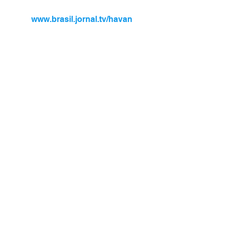
www.brasil.jornal.tv/havan