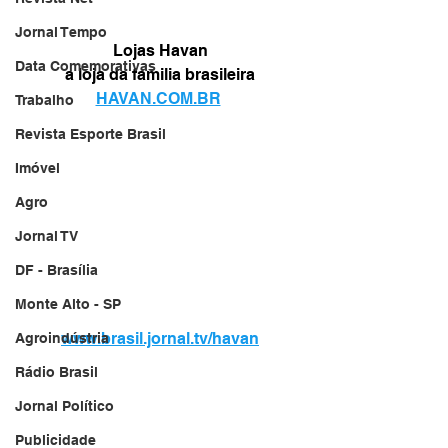
Jornal Tempo
Lojas Havan
Data Comemorativas
a loja da familia brasileira
HAVAN.COM.BR
Trabalho
Revista Esporte Brasil
Imóvel
Agro
Jornal TV
DF - Brasília
Monte Alto - SP
www.brasil.jornal.tv/havan
Agroindústria
Rádio Brasil
Jornal Político
Publicidade