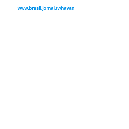
www.brasil.jornal.tv/havan