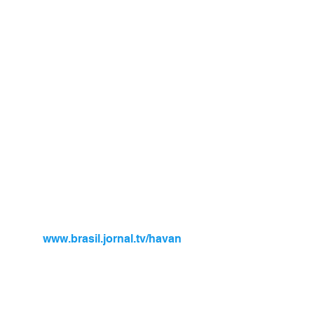
www.brasil.jornal.tv/havan