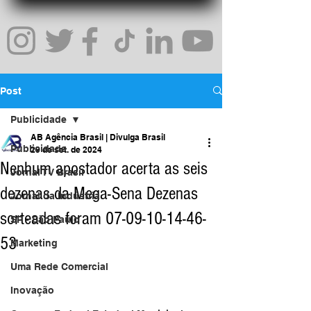
Post
Publicidade
AB Agência Brasil | Divulga Brasil
Publicidade
29 de set. de 2024
Nenhum apostador acerta as seis
Jornal TV Brasil
dezenas da Mega-Sena Dezenas
Jornal da Indústria
sorteadas foram 07-09-10-14-46-
SP - São Paulo
53
Marketing
Uma Rede Comercial
Inovação