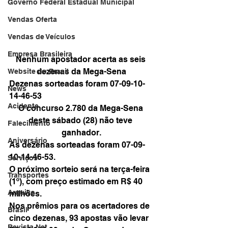
Governo Federal Estadual Municipal
Vendas Oferta
Vendas de Veículos
Empresa Brasileira
Nenhum apostador acerta as seis 
dezenas da Mega-Sena
Website do Brasil
Dezenas sorteadas foram 07-09-10-
News
14-46-53
Acidente
O concurso 2.780 da Mega-Sena 
deste sábado (28) não teve 
Falecimento
ganhador.
Aniversário
As dezenas sorteadas foram 07-09-
10-14-46-53.
Serviços
O próximo sorteio será na terça-feira 
Transportes
(1º), com preço estimado em R$ 40 
Arquivo
milhões.
Nos prêmios para os acertadores de 
Brasil
cinco dezenas, 93 apostas vão levar 
Revista Net