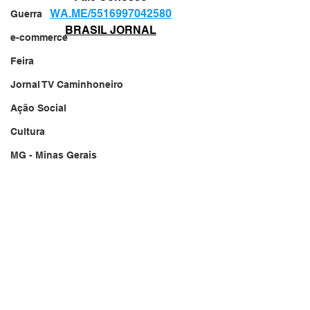
WA.ME/5516997042580
Guerra
BRASIL JORNAL
e-commerce
Feira
Jornal TV Caminhoneiro
Ação Social
Cultura
MG - Minas Gerais
jornal.net.br
🔥 Incêndio FOGO 🔥
🇧🇷
Website do Brasil
Obras do Governo
Jornalista
Comunicação e informações
Jornal TV Nascibem