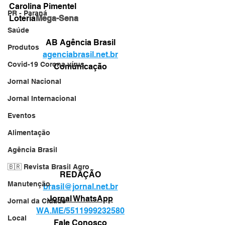
Carolina Pimentel
PR - Paraná
Loteria
Mega-Sena
Saúde
AB Agência Brasil
Produtos
agenciabrasil.net.br
Covid-19 Corona vírus
Comunicação
Jornal Nacional
Jornal Internacional
Eventos
Alimentação
Agência Brasil
🇧🇷 Revista Brasil Agro
REDAÇÃO
Manutenção
brasil@jornal.net.br
Jornal WhatsApp
Jornal da Cidade
WA.ME/5511999232580
Local
Fale Conosco