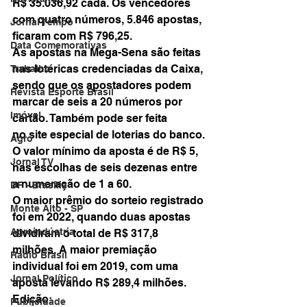
R$ 35.036,92 cada. Os vencedores 
com quatro números, 5.846 apostas, 
Jornal Tempo
ficaram com R$ 796,25.
Data Comemorativas
As apostas na Mega-Sena são feitas 
nas lotéricas credenciadas da Caixa, 
Trabalho
sendo que os apostadores podem 
Revista Esporte Brasil
marcar de seis a 20 números por 
Imóvel
cartão. Também pode ser feita 
no site especial de loterias do banco.
Agro
O valor mínimo da aposta é de R$ 5, 
Jornal TV
nas escolhas de seis dezenas entre 
a numeração de 1 a 60.
DF - Brasília
O maior prêmio do sorteio registrado 
Monte Alto - SP
foi em 2022, quando duas apostas 
Agroindústria
dividiram o total de R$ 317,8 
milhões. A maior premiação 
Rádio Brasil
individual foi em 2019, com uma 
Jornal Político
aposta levando R$ 289,4 milhões. 
Edição:
Publicidade