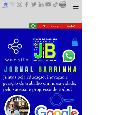
"Deus seja Louvado"
website
J
O
R
N
AL
B
AR
R
I
N
H
A
Juntos pela educação, inovação e
geração de trabalho em nossa cidade,
pelo sucesso e progresso de todos !