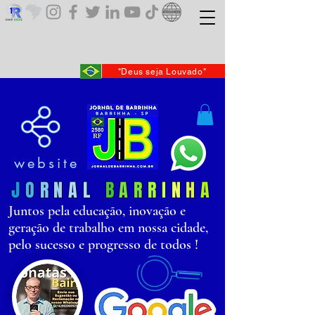
"Deus seja Louvado"
website
J
O
R
N
AL
B
AR
R
I
N
H
A
Juntos pela educação, inovação e
geração de trabalho em nossa cidade,
pelo sucesso e progresso de todos !