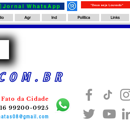
📰Jornal WhatsApp
"Deus seja Louvado"
io
Agr
Ind
Política
Links
a
COM.BR
 Fato da Cidade
16 99200-0925
onatas08@gmail.com