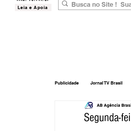
Leia e Apoia
Publicidade
Jornal TV Brasil
AB Agência Brasil
Inovação
Governo Federal
Segunda-fei
Website do Brasil
News