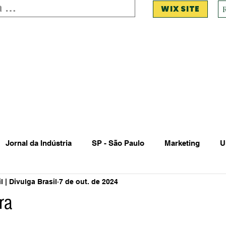
WIX SITE
Jornal da Indústria
SP - São Paulo
Marketing
U
 | Divulga Brasil
7 de out. de 2024
 Estadual Municipal
Vendas Oferta
Vendas de Veículo
ra
Acidente
Falecimento
Aniversário
Serviços