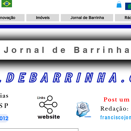
Inovação
Imóveis
Jornal de Barrinha
Rád
Jornal de Barrinh
LDEBARRINHA.
ias
Post um
 SP
Redação:
012
franciscoj