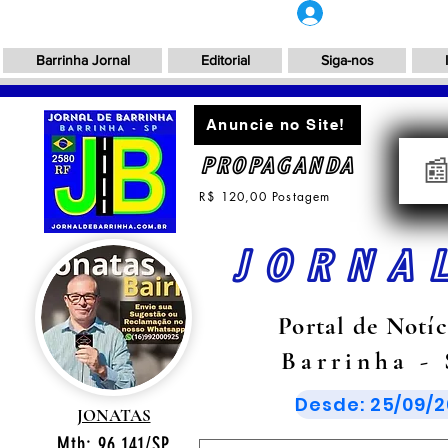
Login
Barrinha Jornal
Editorial
Siga-nos
Anuncie no Site!
PROPAGANDA

R$ 120,00 Postagem
JORNA
Portal de Notíc
Barrinha -
Desde: 25/09/2
JONATAS
Mtb: 96.141/SP