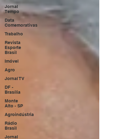
Jornal
Tempo
Data
Comemorativas
Trabalho
Revista
Esporte
Brasil
Imóvel
Agro
Jornal TV
DF -
Brasília
Monte
Alto - SP
Agroindústria
Rádio
Brasil
Jornal