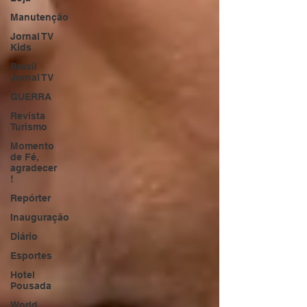
Manutenção
Jornal TV
Kids
Brasil
Jornal TV
GUERRA
Revista
Turismo
Momento
de Fé,
agradecer
!
Repórter
Inauguração
Diário
Esportes
Hotel
Pousada
World