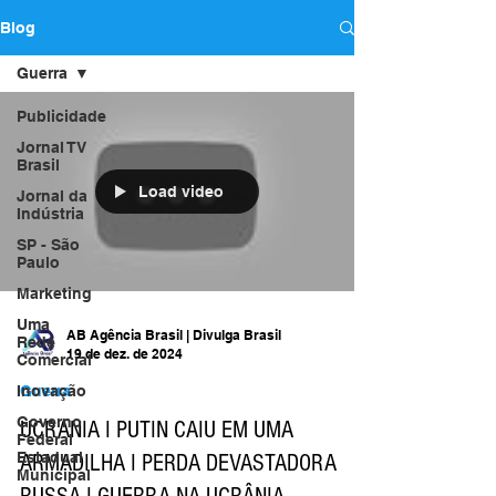
Blog
Guerra
Publicidade
Jornal TV
Brasil
Load video
Jornal da
Indústria
SP - São
Paulo
Marketing
Uma
AB Agência Brasil | Divulga Brasil
Rede
19 de dez. de 2024
Comercial
Inovação
Guerra
Governo
UCRANIA I PUTIN CAIU EM UMA
Federal
Estadual
ARMADILHA I PERDA DEVASTADORA
Municipal