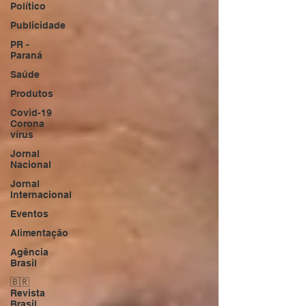
Político
Publicidade
PR -
Paraná
Saúde
Produtos
Covid-19
Corona
vírus
Jornal
Nacional
Jornal
Internacional
Eventos
Alimentação
Agência
Brasil
🇧🇷
Revista
Brasil