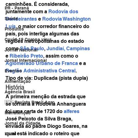
caminhões. É considerada, 
PR - Paraná
juntamente com a 
Rodovia dos 
Bandeirantes
 e 
Rodovia Washington 
Saúde
Luís
, o maior corredor financeiro do 
Produtos
país, pois interliga algumas das 
Covid-19 Corona vírus
regiões metropolitanas do estado 
como 
São Paulo
, 
Jundiaí,
Campinas
Jornal Nacional
e 
Ribeirão Preto
, assim como o 
Jornal Internacional
Aglomerado Urbano de Franca
 e a 
Região Administrativa Central
.
Eventos
Tipo de via: Duplicada (pista dupla)
Alimentação
História
Agência Brasil
A primeira menção da estrada que 
🇧🇷 Revista Brasil Agro
se tornaria a Rodovia Anhanguera 
foi uma carta de 1720 do 
alferes
Manutenção
José Peixoto da Silva Braga, 
Jornal da Cidade
enviada ao padre Diogo Soares, na 
qual está indicado o roteiro que 
Local