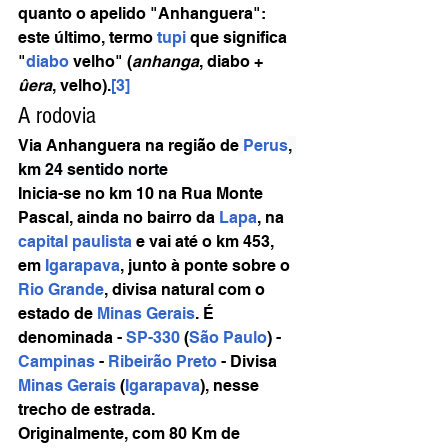
quanto o apelido "Anhanguera": 
este último, termo 
tupi
 que significa 
"
diabo
 velho" (
anhanga
, diabo + 
ûera
, velho).
[3]
A rodovia
Via Anhanguera na região de
Perus
, 
km 24 sentido norte
Inicia-se no km 10 na Rua Monte 
Pascal, ainda no bairro da 
Lapa
, na 
capital paulista
 e vai até o km 453, 
em 
Igarapava
, junto à ponte sobre o 
Rio Grande
, divisa natural com o 
estado de 
Minas Gerais
. É 
denominada - 
SP-330
 (
São Paulo
) - 
Campinas
 - 
Ribeirão Preto
 - Divisa 
Minas Gerais
 (
Igarapava
), nesse 
trecho de estrada.
Originalmente, com 80 Km de 