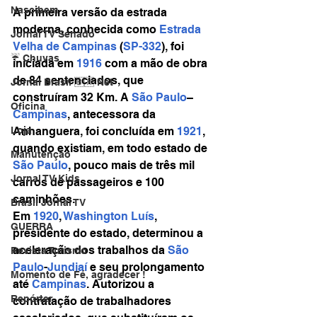
Nascibem
A primeira versão da estrada 
moderna, conhecida como 
Estrada 
Jornal TV Senado
Velha de Campinas
 (
SP-332
), foi 
☔ Chuvas
iniciada em 
1916
 com a mão de obra 
de 84 sentenciados, que 
Jornal Brasil 🇧🇷 Net
construíram 32 Km. A 
São Paulo
–
Oficina
Campinas
, antecessora da 
Anhanguera, foi concluída em 
1921
, 
Loja
quando existiam, em todo estado de 
Manutenção
São Paulo
, pouco mais de três mil 
Jornal TV Kids
carros de passageiros e 100 
caminhões.
Brasil Jornal TV
Em 
1920
, 
Washington Luís
, 
GUERRA
presidente do estado, determinou a 
aceleração dos trabalhos da 
São 
Revista Turismo
Paulo
-
Jundiaí
 e seu prolongamento 
Momento de Fé, agradecer !
até 
Campinas
. Autorizou a 
Repórter
contratação de trabalhadores 