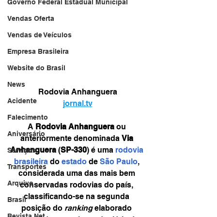
Governo Federal Estadual Municipal
Vendas Oferta
Vendas de Veículos
Empresa Brasileira
Website do Brasil
News
Rodovia Anhanguera
Acidente
jornal.tv
Falecimento
A 
Rodovia Anhanguera
 ou 
Aniversário
anteriormente denominada 
Via 
Anhanguera
 (
SP-330
) é uma 
rodovia
Serviços
brasileira
 do 
estado
 de 
São Paulo
, 
Transportes
considerada uma das mais bem 
Arquivo
conservadas rodovias do país, 
classificando-se na segunda 
Brasil
posição do 
ranking
 elaborado 
Revista Net