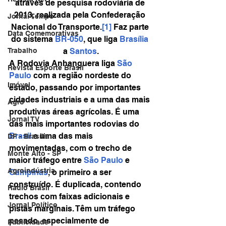
através de pesquisa rodoviária de 
2013, realizada pela Confederação 
Jornal Tempo
Nacional do Transporte.
[1]
 Faz parte 
Data Comemorativas
do sistema 
BR-050
, que liga 
Brasília
a 
Santos
.
Trabalho
A Rodovia Anhanguera liga 
São 
Revista Esporte Brasil
Paulo
 com a região nordeste do 
Imóvel
estado, passando por importantes 
cidades industriais e a uma das mais 
Agro
produtivas áreas agrícolas. É uma 
Jornal TV
das mais importantes rodovias do 
Brasil
 e uma das mais 
DF - Brasília
movimentadas, com o trecho de 
Monte Alto - SP
maior tráfego entre 
São Paulo
 e 
Agroindústria
Campinas
, o primeiro a ser 
construído. É duplicada, contendo 
Rádio Brasil
trechos com faixas adicionais e 
Jornal Político
pistas marginais. Têm um tráfego 
pesado, especialmente de 
Publicidade