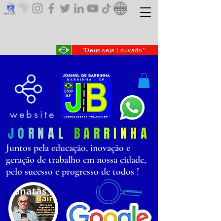
"Deus seja Louvado"
website
J
O
R
N
AL
B
AR
R
I
N
H
A
Juntos pela educação, inovação e
geração de trabalho em nossa cidade,
pelo sucesso e progresso de todos !