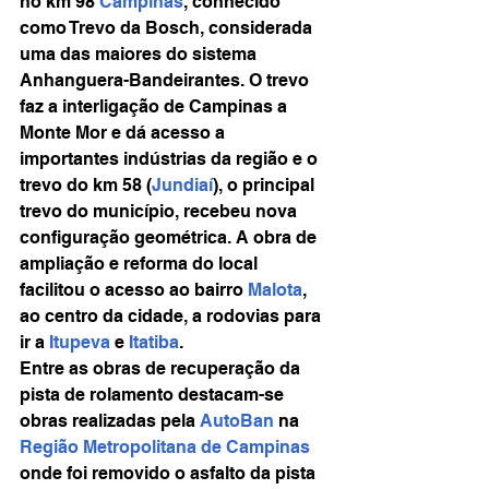
no km 98 
Campinas
, conhecido 
como Trevo da Bosch, considerada 
uma das maiores do sistema 
Anhanguera-Bandeirantes. O trevo 
faz a interligação de Campinas a 
Monte Mor e dá acesso a 
importantes indústrias da região e o 
trevo do km 58 (
Jundiaí
), o principal 
trevo do município, recebeu nova 
configuração geométrica. A obra de 
ampliação e reforma do local 
facilitou o acesso ao bairro 
Malota
, 
ao centro da cidade, a rodovias para 
ir a 
Itupeva
 e 
Itatiba
.
Entre as obras de recuperação da 
pista de rolamento destacam-se 
obras realizadas pela 
AutoBan
 na 
Região Metropolitana de Campinas
onde foi removido o asfalto da pista 