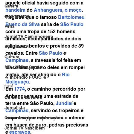
aquele oficial havia seguido com a 
Guerra
bandeira
 do 
Anhanguera, o moço
. 
e-commerce
Registra que o famoso 
Bartolomeu 
Bueno da Silva
 saíra de 
São Paulo
Feira
com uma tropa de 152 homens 
Jornal TV Caminhoneiro
armados, acompanhados de dois 
religiosos bentos e providos de 39 
Ação Social
cavalos. Entre 
São Paulo
 e 
Cultura
Campinas
, a travessia foi feita em 
cinco dias, quatro deles em romper 
MG - Minas Gerais
matas, até ser atingido o 
Rio 
🔥 Incêndio FOGO 🔥
Mojiguaçu
.
🇧🇷
Em 
1774
, o caminho percorrido por 
Anhanguera era uma estrada de 
Obras do Governo
terra entre São Paulo, 
Jundiaí
 e 
Jornalista
Campinas
, servindo os tropeiros e 
viajantes que exploravam o interior 
Comunicação e informações
em busca de ouro, pedras preciosas 
Jornal TV Nascibem
e 
escravos
.