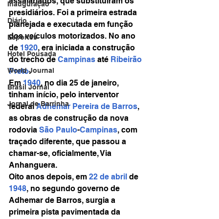
assalariados, que substituíram os 
Inauguração
presidiários. Foi a primeira estrada 
Diário
planejada e executada em função 
dos veículos motorizados. No ano 
Esportes
de 
1920
, era iniciada a construção 
Hotel Pousada
do trecho de 
Campinas
 até 
Ribeirão 
Preto
.
World Journal
Em 
1940
, no dia 25 de janeiro, 
Brasil Jornal
tinham início, pelo interventor 
Jornal de Barrinha
federal 
Adhemar Pereira de Barros
, 
as obras de construção da nova 
rodovia 
São Paulo
-
Campinas
, com 
traçado diferente, que passou a 
chamar-se, oficialmente, Via 
Anhanguera.
Oito anos depois, em 
22 de abril
 de 
1948
, no segundo governo de 
Adhemar de Barros, surgia a 
primeira pista pavimentada da 