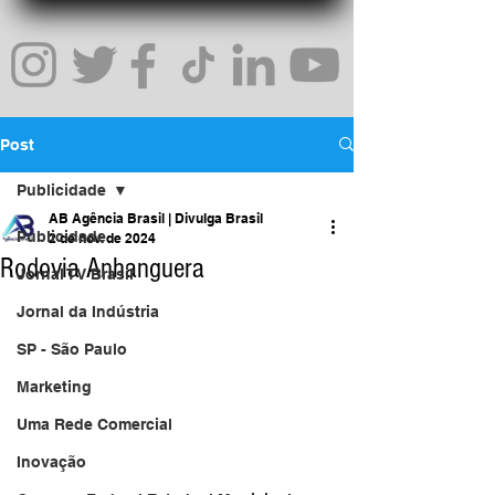
Post
Publicidade
AB Agência Brasil | Divulga Brasil
Publicidade
2 de nov. de 2024
Rodovia Anhanguera
Jornal TV Brasil
Jornal da Indústria
SP - São Paulo
Marketing
Uma Rede Comercial
Inovação